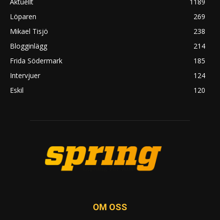
Aktuellt
1189
Löparen
269
Mikael Tisjö
238
Blogginlägg
214
Frida Södermark
185
Intervjuer
124
Eskil
120
OM OSS