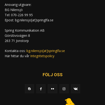
Ansvarig utgivare:
BG Nilensjö
Tel: 070-226 99 95
Epost: bg.nilensjo[at]springlfa.se
Spring Kommunikation AB
Görslövsvägen 8
263 71 Jonstorp
Kontakta oss:
bg.nilensjo[at]springlfa.se
Här hittar du vår
Integritetspolicy
FÖLJ OSS