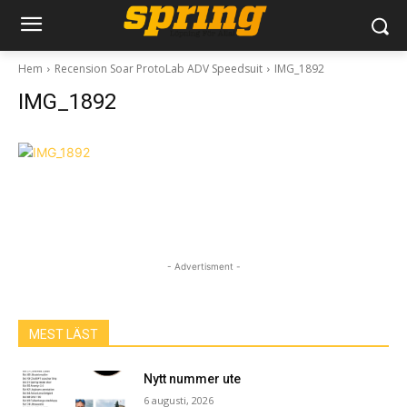
Hem
Recension Soar ProtoLab ADV Speedsuit
IMG_1892
IMG_1892
- Advertisment -
MEST LÄST
Nytt nummer ute
6 augusti, 2026