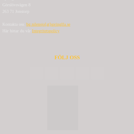
Görslövsvägen 8
263 71 Jonstorp
Kontakta oss:
bg.nilensjo[at]springlfa.se
Här hittar du vår
Integritetspolicy
FÖLJ OSS