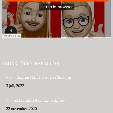
REDAKTÖREN HAR ORDET
Grymt plågsamt i fantastiska Trosa Stadslopp
3 juli, 2022
”Fint att få uppleva flytet några sekunder”
22 november, 2020