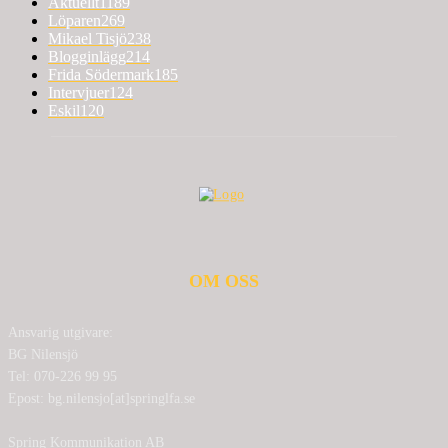
Aktuellt
1189
Löparen
269
Mikael Tisjö
238
Blogginlägg
214
Frida Södermark
185
Intervjuer
124
Eskil
120
OM OSS
Ansvarig utgivare:
BG Nilensjö
Tel: 070-226 99 95
Epost: bg.nilensjo[at]springlfa.se
Spring Kommunikation AB