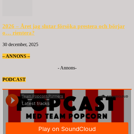
2026 – Året jag slutar försöka prestera och börjar
o… rientera?
30 december, 2025
– ANNONS –
- Annons-
PODCAST