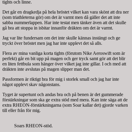
tights och linne.
Det går en dragkedja på hela bröstet vilket kan vara skönt att dra ner
(som triathleterna gör) om det är varmt men då gäller det att inte
sabba nummerlappen. Har inte testat men tänker även att det skulle
gå bra att stoppa in isbitar innanför dräkten om det är varmt.
Jag var lite fundersam om det inte skulle kännas instängt och ge
tryckt över bröstet men jag har inte upplevt det så alls.
Flera av mina vanliga korta tights (förutom Nike Aeroswift som är
perfekt) går en bit upp på magen och ger tryck samt gör att det blir
en liten fettbula som hänger över vilket jag inte gillar. I och med att
dräkten inte avslutas på magen slipper man det.
Passformen är riktigt bra för mig i storlek small och jag har inte
något upplevt skav någonstans.
Tyget är supertunt och andas bra och på benen är det gummerade
förstärkningar som ska ge extra stöd med mera. Kan inte säga att de
extra RHEON-förstärkningarna (som Soar kallar det) gjorde varken
till eller från för mig.
Soars RHEON-stöd.