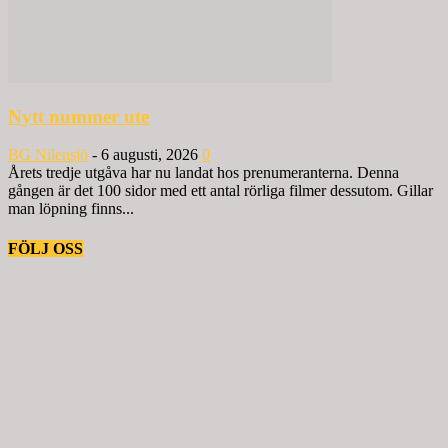
Nytt nummer ute
BG Nilensjö
-
6 augusti, 2026
0
Årets tredje utgåva har nu landat hos prenumeranterna. Denna
gången är det 100 sidor med ett antal rörliga filmer dessutom. Gillar
man löpning finns...
FÖLJ OSS