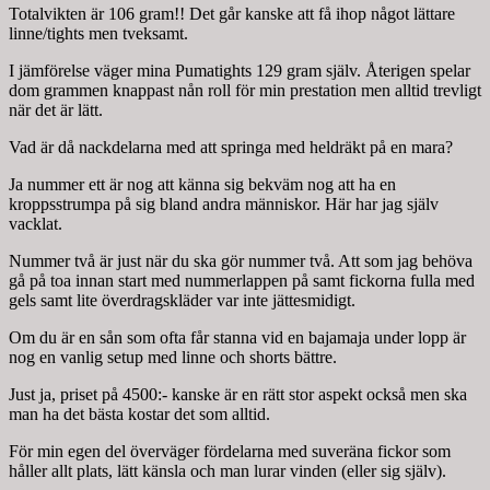
Totalvikten är 106 gram!! Det går kanske att få ihop något lättare
linne/tights men tveksamt.
I jämförelse väger mina Pumatights 129 gram själv. Återigen spelar
dom grammen knappast nån roll för min prestation men alltid trevligt
när det är lätt.
Vad är då nackdelarna med att springa med heldräkt på en mara?
Ja nummer ett är nog att känna sig bekväm nog att ha en
kroppsstrumpa på sig bland andra människor. Här har jag själv
vacklat.
Nummer två är just när du ska gör nummer två. Att som jag behöva
gå på toa innan start med nummerlappen på samt fickorna fulla med
gels samt lite överdragskläder var inte jättesmidigt.
Om du är en sån som ofta får stanna vid en bajamaja under lopp är
nog en vanlig setup med linne och shorts bättre.
Just ja, priset på 4500:- kanske är en rätt stor aspekt också men ska
man ha det bästa kostar det som alltid.
För min egen del överväger fördelarna med suveräna fickor som
håller allt plats, lätt känsla och man lurar vinden (eller sig själv).