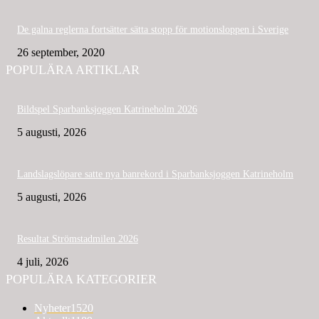
De galna reglerna fortsätter sätta stopp för motionsloppen i Sverige
26 september, 2020
POPULÄRA ARTIKLAR
Bildspel Sparbanksjoggen Katrineholm 2026
5 augusti, 2026
Landslagslöpare satte nya banrekord i Sparbanksjoggen Katrineholm
5 augusti, 2026
Resultat Strömstadmilen 2026
4 juli, 2026
POPULÄRA KATEGORIER
Nyheter
1520