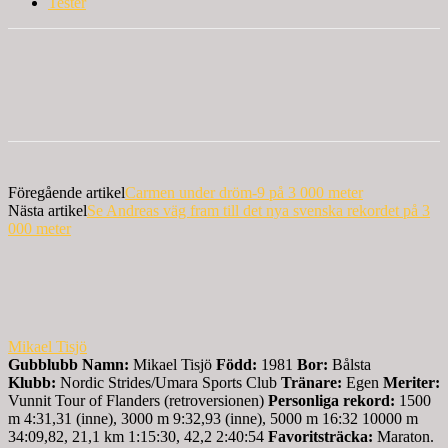
Tester
Föregående artikel
Carmen under dröm-9 på 3 000 meter
Nästa artikel
Se Andreas väg fram till det nya svenska rekordet på 3
000 meter
Mikael Tisjö
Gubblubb
Namn:
Mikael Tisjö
Född:
1981
Bor:
Bålsta
Klubb:
Nordic Strides/Umara Sports Club
Tränare:
Egen
Meriter:
Vunnit Tour of Flanders (retroversionen)
Personliga rekord:
1500
m 4:31,31 (inne), 3000 m 9:32,93 (inne), 5000 m 16:32 10000 m
34:09,82, 21,1 km 1:15:30, 42,2 2:40:54
Favoritsträcka:
Maraton.