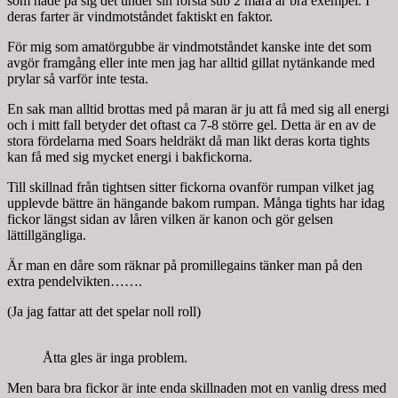
som hade på sig det under sin första sub 2 mara är bra exempel. I
deras farter är vindmotståndet faktiskt en faktor.
För mig som amatörgubbe är vindmotståndet kanske inte det som
avgör framgång eller inte men jag har alltid gillat nytänkande med
prylar så varför inte testa.
En sak man alltid brottas med på maran är ju att få med sig all energi
och i mitt fall betyder det oftast ca 7-8 större gel. Detta är en av de
stora fördelarna med Soars heldräkt då man likt deras korta tights
kan få med sig mycket energi i bakfickorna.
Till skillnad från tightsen sitter fickorna ovanför rumpan vilket jag
upplevde bättre än hängande bakom rumpan. Många tights har idag
fickor längst sidan av låren vilken är kanon och gör gelsen
lättillgängliga.
Är man en dåre som räknar på promillegains tänker man på den
extra pendelvikten…….
(Ja jag fattar att det spelar noll roll)
Åtta gles är inga problem.
Men bara bra fickor är inte enda skillnaden mot en vanlig dress med