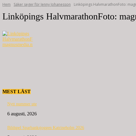
Hem
Säker seger för Jenny Johanesson
Linköpings HalvmarathonFoto: mag
Linköpings HalvmarathonFoto: mag
MEST LÄST
Nytt nummer ute
6 augusti, 2026
Bildspel Sparbanksjoggen Katrineholm 2026