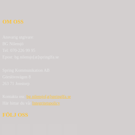
OM OSS
Ansvarig utgivare:
BG Nilensjö
Tel: 070-226 99 95
Epost: bg.nilensjo[at]springlfa.se
Spring Kommunikation AB
Görslövsvägen 8
263 71 Jonstorp
Kontakta oss:
bg.nilensjo[at]springlfa.se
Här hittar du vår
Integritetspolicy
FÖLJ OSS