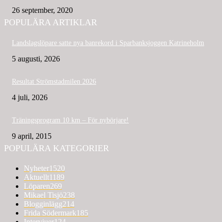
26 september, 2020
POPULÄRA ARTIKLAR
Landslagslöpare satte nya banrekord i Sparbanksjoggen Katrineholm
5 augusti, 2026
Resultat Strömstadmilen 2026
4 juli, 2026
Träningsprogram 10 km – För nybörjare!
9 april, 2015
POPULÄRA KATEGORIER
Nyheter
1520
Aktuellt
1189
Löparen
269
Mikael Tisjö
238
Blogginlägg
214
Frida Södermark
185
Intervjuer
124