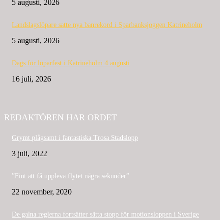
5 augusti, 2026
Landslagslöpare satte nya banrekord i Sparbanksjoggen Katrineholm
5 augusti, 2026
Dags för löparfest i Katrineholm 4 augusti
16 juli, 2026
REDAKTÖREN HAR ORDET
Grymt plågsamt i fantastiska Trosa Stadslopp
3 juli, 2022
”Fint att få uppleva flytet några sekunder”
22 november, 2020
De galna reglerna fortsätter sätta stopp för motionsloppen i Sverige