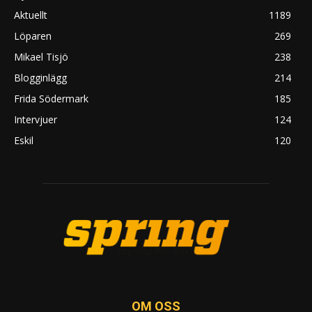
Aktuellt
1189
Löparen
269
Mikael Tisjö
238
Blogginlägg
214
Frida Södermark
185
Intervjuer
124
Eskil
120
OM OSS