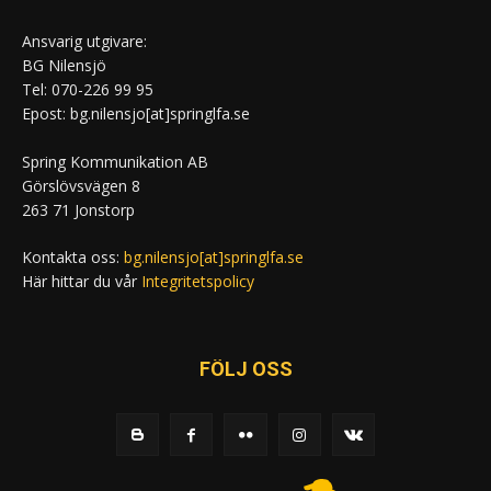
Ansvarig utgivare:
BG Nilensjö
Tel: 070-226 99 95
Epost: bg.nilensjo[at]springlfa.se
Spring Kommunikation AB
Görslövsvägen 8
263 71 Jonstorp
Kontakta oss:
bg.nilensjo[at]springlfa.se
Här hittar du vår
Integritetspolicy
FÖLJ OSS