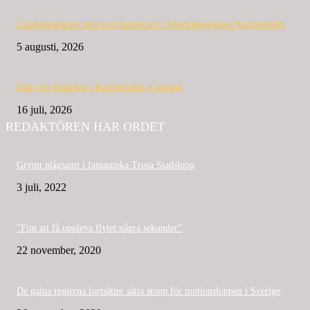
Landslagslöpare satte nya banrekord i Sparbanksjoggen Katrineholm
5 augusti, 2026
Dags för löparfest i Katrineholm 4 augusti
16 juli, 2026
REDAKTÖREN HAR ORDET
Grymt plågsamt i fantastiska Trosa Stadslopp
3 juli, 2022
”Fint att få uppleva flytet några sekunder”
22 november, 2020
De galna reglerna fortsätter sätta stopp för motionsloppen i Sverige