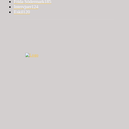
Frida Södermark
185
Intervjuer
124
Eskil
120