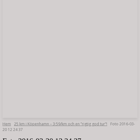
Hem
25 km i Köpenhamn – 3:59/km och en ”rigtig god tur”!
Foto 2016-03-
20 12 24 37