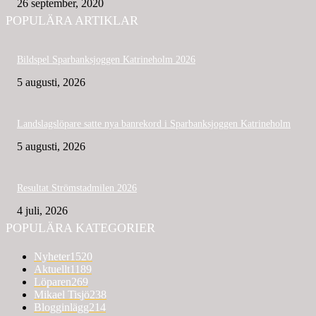
26 september, 2020
POPULÄRA ARTIKLAR
Bildspel Sparbanksjoggen Katrineholm 2026
5 augusti, 2026
Landslagslöpare satte nya banrekord i Sparbanksjoggen Katrineholm
5 augusti, 2026
Resultat Strömstadmilen 2026
4 juli, 2026
POPULÄRA KATEGORIER
Nyheter
1520
Aktuellt
1189
Löparen
269
Mikael Tisjö
238
Blogginlägg
214