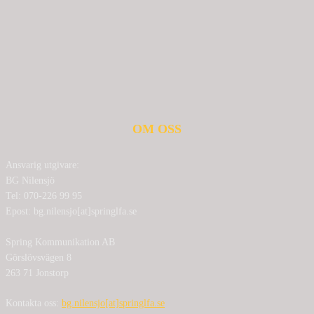
OM OSS
Ansvarig utgivare:
BG Nilensjö
Tel: 070-226 99 95
Epost: bg.nilensjo[at]springlfa.se
Spring Kommunikation AB
Görslövsvägen 8
263 71 Jonstorp
Kontakta oss:
bg.nilensjo[at]springlfa.se