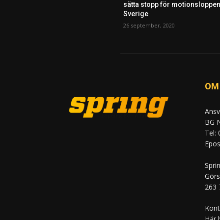
sätta stopp för motionsloppen
Sverige
26 september, 2020
OM
Ansv
BG N
Tel:
Epost
Spri
Görs
263 
Kont
Här 