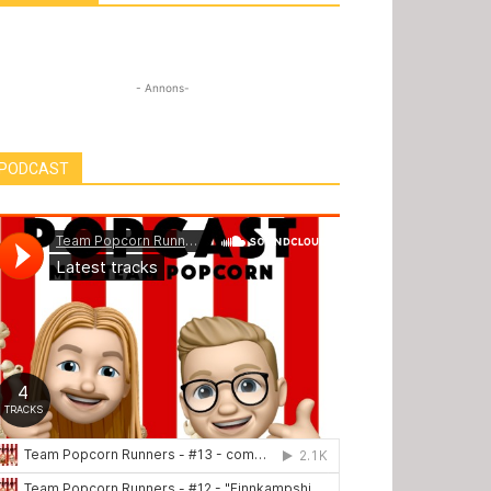
- Annons-
PODCAST