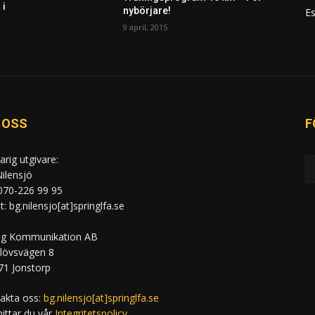
 i
nybörjare!
Es
9 april, 2015
 OSS
F
arig utgivare:
ilensjö
 070-226 99 95
: bg.nilensjo[at]springlfa.se
ng Kommunikation AB
lövsvägen 8
71 Jonstorp
akta oss:
bg.nilensjo[at]springlfa.se
hittar du vår
Integritetspolicy