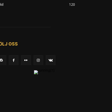
kil
120
ÖLJ OSS