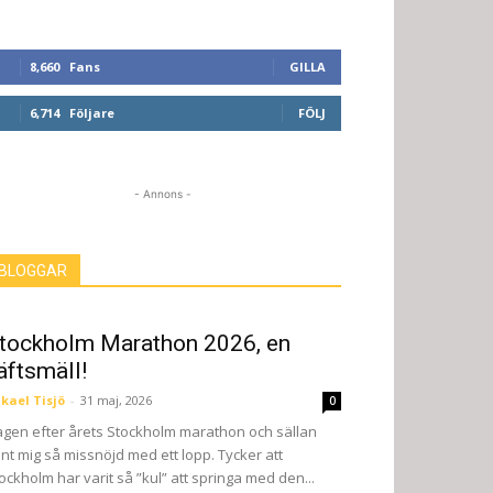
8,660
Fans
GILLA
6,714
Följare
FÖLJ
- Annons -
BLOGGAR
tockholm Marathon 2026, en
äftsmäll!
kael Tisjö
-
31 maj, 2026
0
gen efter årets Stockholm marathon och sällan
nt mig så missnöjd med ett lopp. Tycker att
ockholm har varit så ”kul” att springa med den...