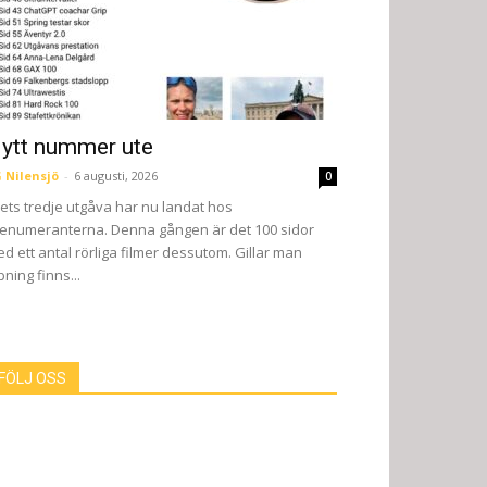
ytt nummer ute
 Nilensjö
-
6 augusti, 2026
0
ets tredje utgåva har nu landat hos
enumeranterna. Denna gången är det 100 sidor
d ett antal rörliga filmer dessutom. Gillar man
pning finns...
FÖLJ OSS