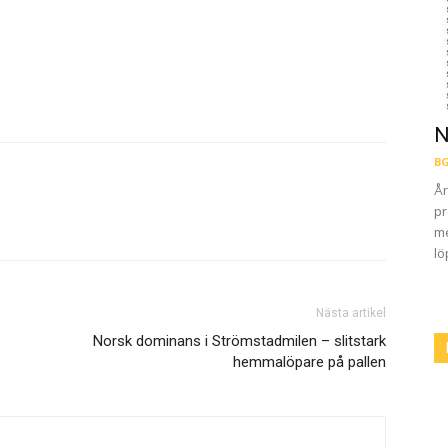
N
BG
År
pr
me
lö
Nästa artikel
Norsk dominans i Strömstadmilen – slitstark
hemmalöpare på pallen