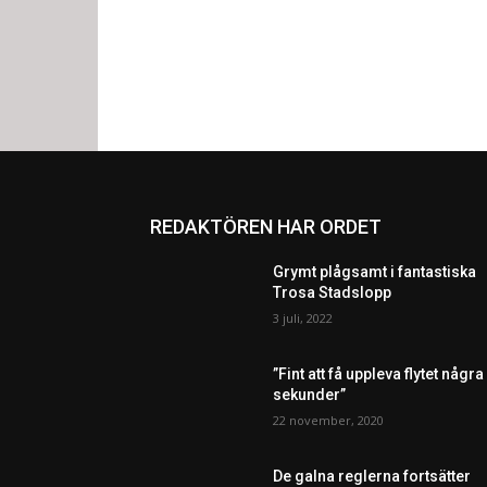
REDAKTÖREN HAR ORDET
Grymt plågsamt i fantastiska
Trosa Stadslopp
3 juli, 2022
”Fint att få uppleva flytet några
sekunder”
22 november, 2020
De galna reglerna fortsätter