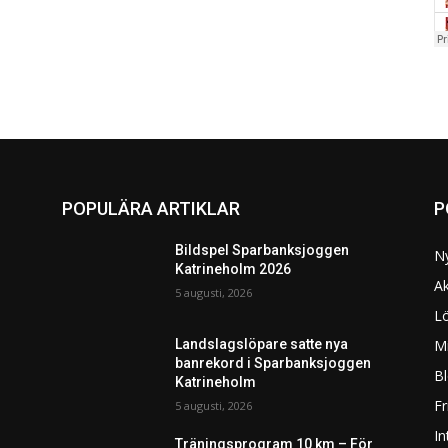
POPULÄRA ARTIKLAR
P
Bildspel Sparbanksjoggen
N
Katrineholm 2026
Ak
5 augusti, 2026
L
Mi
Landslagslöpare satte nya
banrekord i Sparbanksjoggen
Bl
Katrineholm
F
5 augusti, 2026
In
Träningsprogram 10 km – För