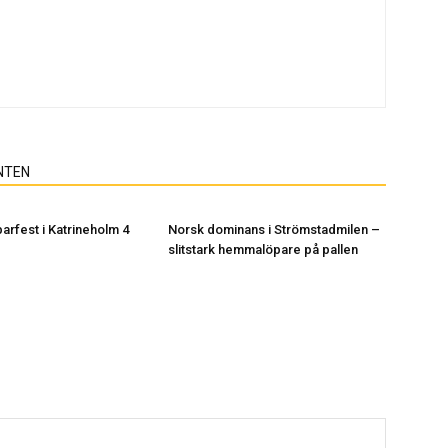
NTEN
arfest i Katrineholm 4
Norsk dominans i Strömstadmilen –
slitstark hemmalöpare på pallen