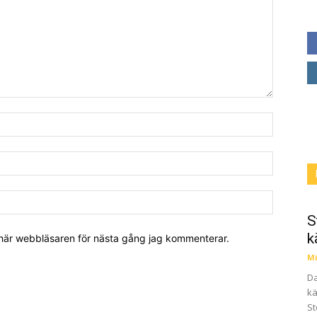
S
k
 här webbläsaren för nästa gång jag kommenterar.
Mi
Da
kä
St