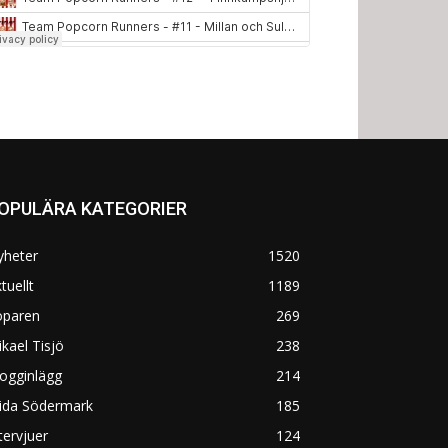
OPULÄRA KATEGORIER
yheter
1520
tuellt
1189
öparen
269
kael Tisjö
238
ogginlägg
214
rida Södermark
185
tervjuer
124