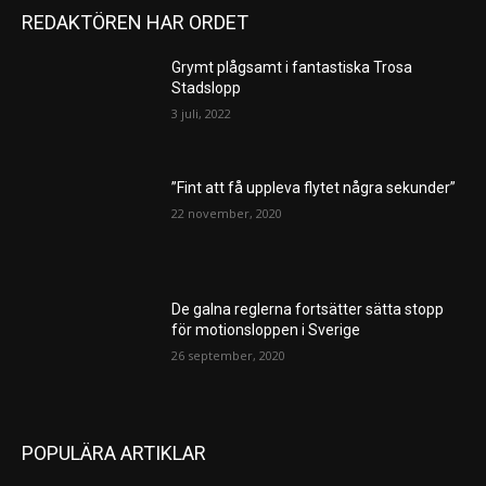
REDAKTÖREN HAR ORDET
Grymt plågsamt i fantastiska Trosa
Stadslopp
3 juli, 2022
”Fint att få uppleva flytet några sekunder”
22 november, 2020
De galna reglerna fortsätter sätta stopp
för motionsloppen i Sverige
26 september, 2020
POPULÄRA ARTIKLAR