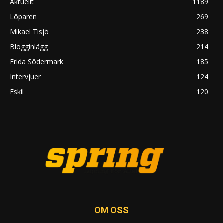
Aktuellt
1189
Löparen
269
Mikael Tisjö
238
Blogginlägg
214
Frida Södermark
185
Intervjuer
124
Eskil
120
OM OSS