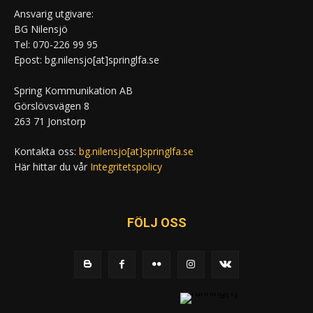
Ansvarig utgivare:
BG Nilensjö
Tel: 070-226 99 95
Epost: bg.nilensjo[at]springlfa.se
Spring Kommunikation AB
Görslövsvägen 8
263 71 Jonstorp
Kontakta oss:
bg.nilensjo[at]springlfa.se
Här hittar du vår
Integritetspolicy
FÖLJ OSS