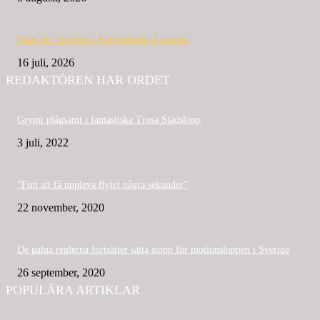
Dags för löparfest i Katrineholm 4 augusti
16 juli, 2026
REDAKTÖREN HAR ORDET
Grymt plågsamt i fantastiska Trosa Stadslopp
3 juli, 2022
”Fint att få uppleva flytet några sekunder”
22 november, 2020
De galna reglerna fortsätter sätta stopp för motionsloppen i Sverige
26 september, 2020
POPULÄRA ARTIKLAR