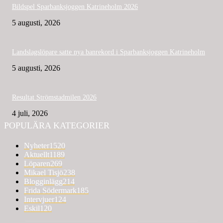
Bildspel Sparbanksjoggen Katrineholm 2026
5 augusti, 2026
Landslagslöpare satte nya banrekord i Sparbanksjoggen Katrineholm
5 augusti, 2026
Resultat Strömstadmilen 2026
4 juli, 2026
POPULÄRA KATEGORIER
Nyheter
1520
Aktuellt
1189
Löparen
269
Mikael Tisjö
238
Blogginlägg
214
Frida Södermark
185
Intervjuer
124
Eskil
120