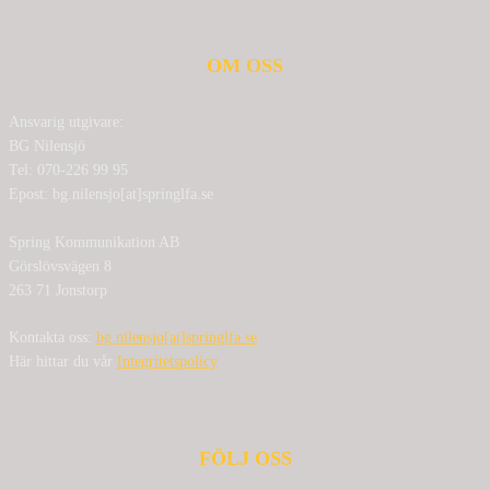
OM OSS
Ansvarig utgivare:
BG Nilensjö
Tel: 070-226 99 95
Epost: bg.nilensjo[at]springlfa.se
Spring Kommunikation AB
Görslövsvägen 8
263 71 Jonstorp
Kontakta oss:
bg.nilensjo[at]springlfa.se
Här hittar du vår
Integritetspolicy
FÖLJ OSS