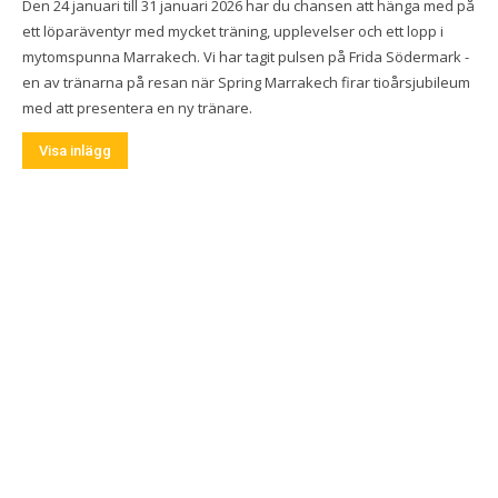
Den 24 januari till 31 januari 2026 har du chansen att hänga med på
ett löparäventyr med mycket träning, upplevelser och ett lopp i
mytomspunna Marrakech. Vi har tagit pulsen på Frida Södermark -
en av tränarna på resan när Spring Marrakech firar tioårsjubileum
med att presentera en ny tränare.
Visa inlägg