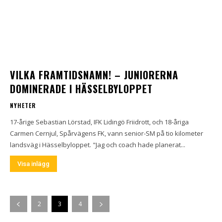
VILKA FRAMTIDSNAMN! – JUNIORERNA
DOMINERADE I HÄSSELBYLOPPET
NYHETER
17-årige Sebastian Lörstad, IFK Lidingö Friidrott, och 18-åriga
Carmen Cernjul, Spårvägens FK, vann senior-SM på tio kilometer
landsväg i Hässelbyloppet. "Jag och coach hade planerat...
Visa inlägg
2
3
4