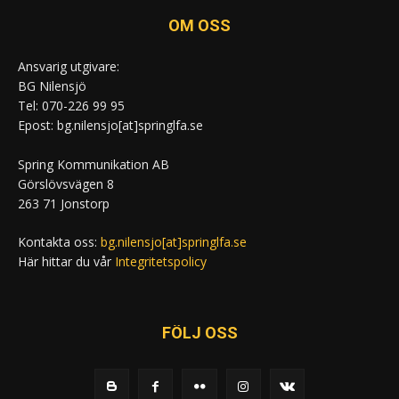
OM OSS
Ansvarig utgivare:
BG Nilensjö
Tel: 070-226 99 95
Epost: bg.nilensjo[at]springlfa.se
Spring Kommunikation AB
Görslövsvägen 8
263 71 Jonstorp
Kontakta oss:
bg.nilensjo[at]springlfa.se
Här hittar du vår
Integritetspolicy
FÖLJ OSS