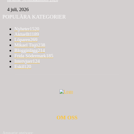
4 juli, 2026
POPULÄRA KATEGORIER
Nyheter
1520
Aktuellt
1189
Löparen
269
Mikael Tisjö
238
Blogginlägg
214
Frida Södermark
185
Intervjuer
124
Eskil
120
OM OSS
Ansvarig utgivare: