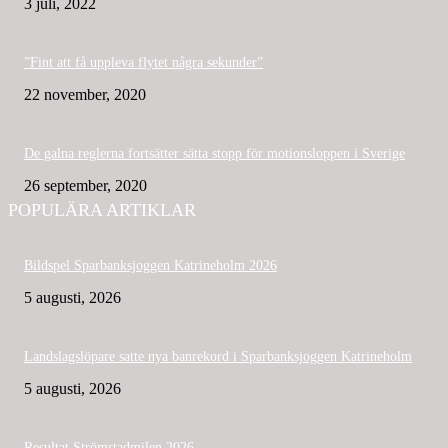
3 juli, 2022
”Fint att få uppleva flytet några sekunder”
22 november, 2020
De galna reglerna fortsätter sätta stopp för motionsloppen i Sverige
26 september, 2020
POPULÄRA ARTIKLAR
Bildspel Sparbanksjoggen Katrineholm 2026
5 augusti, 2026
Landslagslöpare satte nya banrekord i Sparbanksjoggen Katrineholm
5 augusti, 2026
Resultat Strömstadmilen 2026