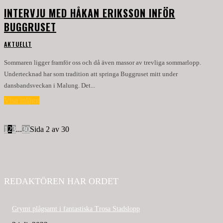
INTERVJU MED HÅKAN ERIKSSON INFÖR
BUGGRUSET
AKTUELLT
Sommaren ligger framför oss och då även massor av trevliga sommarlopp.
Undertecknad har som tradition att springa Buggruset mitt under
dansbandsveckan i Malung. Det...
Visa inlägg
1
2
3
...
30
Sida 2 av 30
REDAKTÖREN HAR ORDET
Grymt plågsamt i fantastiska Trosa Stadslopp