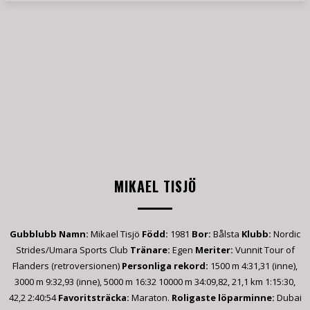
MIKAEL TISJÖ
Gubblubb
Namn:
Mikael Tisjö
Född:
1981
Bor:
Bålsta
Klubb:
Nordic
Strides/Umara Sports Club
Tränare:
Egen
Meriter:
Vunnit Tour of
Flanders (retroversionen)
Personliga rekord:
1500 m 4:31,31 (inne),
3000 m 9:32,93 (inne), 5000 m 16:32 10000 m 34:09,82, 21,1 km 1:15:30,
42,2 2:40:54
Favoritsträcka:
Maraton.
Roligaste löparminne:
Dubai