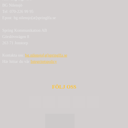
BG Nilensjö
Tel: 070-226 99 95
Epost: bg.nilensjo[at]springlfa.se
Spring Kommunikation AB
Görslövsvägen 8
263 71 Jonstorp
Kontakta oss:
bg.nilensjo[at]springlfa.se
Här hittar du vår
Integritetspolicy
FÖLJ OSS