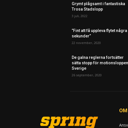
Grymt plågsamt i fantastiska
Trosa Stadslopp
3 juli, 2022
”Fint att få uppleva flytet några
sekunder”
22 november, 2020
De galna reglerna fortsätter
sätta stopp för motionsloppen
Sverige
26 september, 2020
OM
Ansv