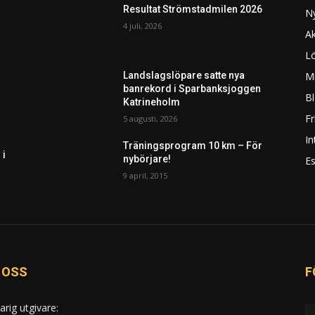
Resultat Strömstadmilen 2026
N
4 juli, 2026
Ak
L
Mi
Landslagslöpare satte nya
banrekord i Sparbanksjoggen
Bl
Katrineholm
F
5 augusti, 2026
In
Träningsprogram 10 km – För
 i
nybörjare!
Es
9 april, 2015
 OSS
F
arig utgivare: