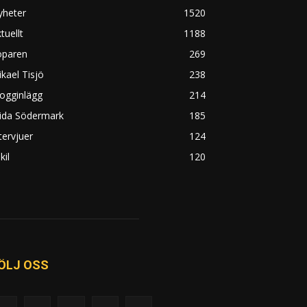
yheter
1520
tuellt
1188
öparen
269
kael Tisjö
238
ogginlägg
214
rida Södermark
185
tervjuer
124
kil
120
ÖLJ OSS