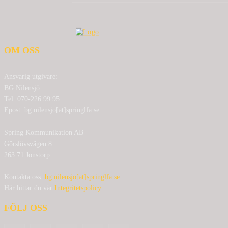
OM OSS
Ansvarig utgivare:
BG Nilensjö
Tel: 070-226 99 95
Epost: bg.nilensjo[at]springlfa.se
Spring Kommunikation AB
Görslövsvägen 8
263 71 Jonstorp
Kontakta oss:
bg.nilensjo[at]springlfa.se
Här hittar du vår
Integritetspolicy
FÖLJ OSS