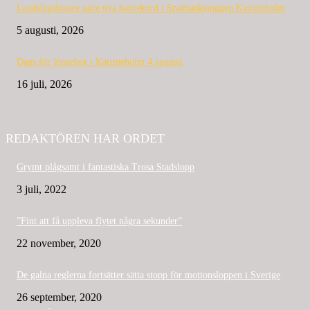
Landslagslöpare satte nya banrekord i Sparbanksjoggen Katrineholm
5 augusti, 2026
Dags för löparfest i Katrineholm 4 augusti
16 juli, 2026
REDAKTÖREN HAR ORDET
Grymt plågsamt i fantastiska Trosa Stadslopp
3 juli, 2022
”Fint att få uppleva flytet några sekunder”
22 november, 2020
De galna reglerna fortsätter sätta stopp för motionsloppen i Sverige
26 september, 2020