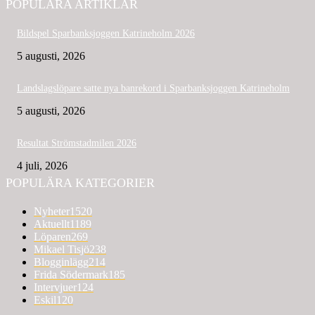
POPULÄRA ARTIKLAR
Bildspel Sparbanksjoggen Katrineholm 2026
5 augusti, 2026
Landslagslöpare satte nya banrekord i Sparbanksjoggen Katrineholm
5 augusti, 2026
Resultat Strömstadmilen 2026
4 juli, 2026
POPULÄRA KATEGORIER
Nyheter
1520
Aktuellt
1189
Löparen
269
Mikael Tisjö
238
Blogginlägg
214
Frida Södermark
185
Intervjuer
124
Eskil
120