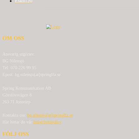
Eskil
120
OM OSS
Ansvarig utgivare:
BG Nilensjö
Tel: 070-226 99 95
Epost: bg.nilensjo[at]springlfa.se
Spring Kommunikation AB
Görslövsvägen 8
263 71 Jonstorp
Kontakta oss:
bg.nilensjo[at]springlfa.se
Här hittar du vår
Integritetspolicy
FÖLJ OSS