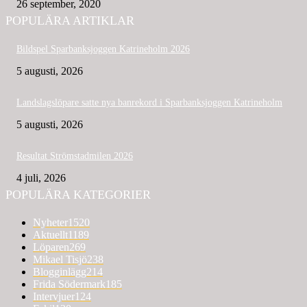
26 september, 2020
POPULÄRA ARTIKLAR
Bildspel Sparbanksjoggen Katrineholm 2026
5 augusti, 2026
Landslagslöpare satte nya banrekord i Sparbanksjoggen Katrineholm
5 augusti, 2026
Resultat Strömstadmilen 2026
4 juli, 2026
POPULÄRA KATEGORIER
Nyheter
1520
Aktuellt
1189
Löparen
269
Mikael Tisjö
238
Blogginlägg
214
Frida Södermark
185
Intervjuer
124