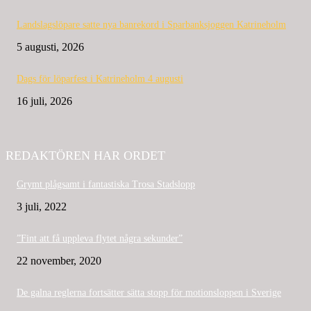
Landslagslöpare satte nya banrekord i Sparbanksjoggen Katrineholm
5 augusti, 2026
Dags för löparfest i Katrineholm 4 augusti
16 juli, 2026
REDAKTÖREN HAR ORDET
Grymt plågsamt i fantastiska Trosa Stadslopp
3 juli, 2022
”Fint att få uppleva flytet några sekunder”
22 november, 2020
De galna reglerna fortsätter sätta stopp för motionsloppen i Sverige