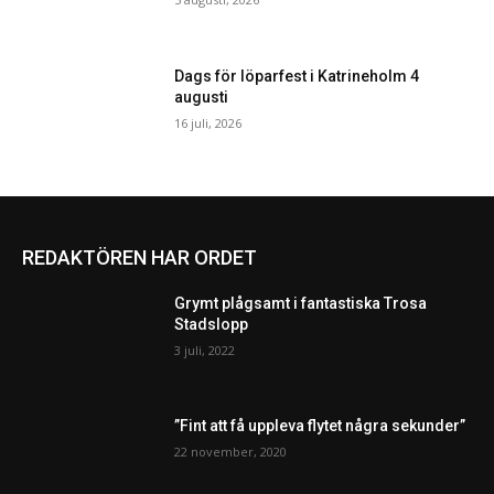
Dags för löparfest i Katrineholm 4
augusti
16 juli, 2026
REDAKTÖREN HAR ORDET
Grymt plågsamt i fantastiska Trosa
Stadslopp
3 juli, 2022
”Fint att få uppleva flytet några sekunder”
22 november, 2020