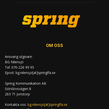
OM OSS
Ansvarig utgivare:
BG Nilensjö
Tel: 070-226 99 95
Epost: bg.nilensjo[at]springlfa.se
Spring Kommunikation AB
Görslövsvägen 8
263 71 Jonstorp
Kontakta oss:
bg.nilensjo[at]springlfa.se