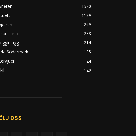
yheter
1520
tuellt
1189
öparen
269
kael Tisjö
238
ogginlägg
214
rida Södermark
185
tervjuer
124
kil
120
ÖLJ OSS