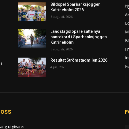
Bildspel Sparbanksjoggen
N
Katrineholm 2026
Ak
5 augusti, 2026
L
Mi
Landslagslöpare satte nya
banrekord i Sparbanksjoggen
Bl
Katrineholm
F
5 augusti, 2026
In
Resultat Strömstadmilen 2026
 i
Es
4 juli, 2026
 OSS
F
arig utgivare: