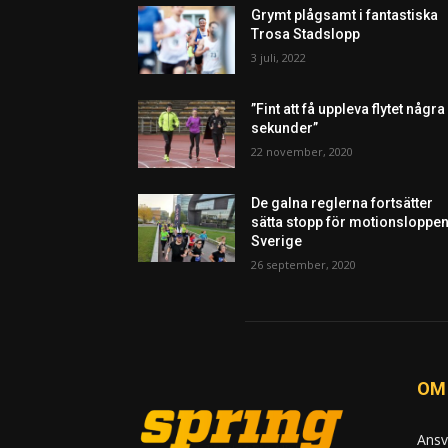
Grymt plågsamt i fantastiska
Trosa Stadslopp
3 juli, 2022
”Fint att få uppleva flytet några
sekunder”
22 november, 2020
De galna reglerna fortsätter
sätta stopp för motionsloppen
Sverige
26 september, 2020
OM
Ansv