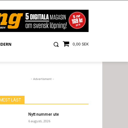
NDERN
0,00 SEK
- Advertisment -
MEST LÄST
Nytt nummer ute
6 augusti, 2026