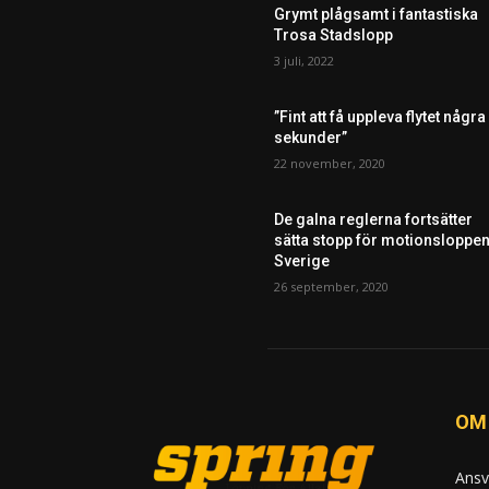
Grymt plågsamt i fantastiska
Trosa Stadslopp
3 juli, 2022
”Fint att få uppleva flytet några
sekunder”
22 november, 2020
De galna reglerna fortsätter
sätta stopp för motionsloppen
Sverige
26 september, 2020
OM
Ansv