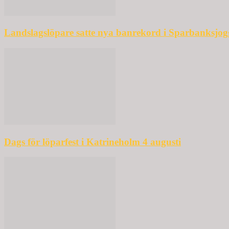
Landslagslöpare satte nya banrekord i Sparbanksjo
Dags för löparfest i Katrineholm 4 augusti