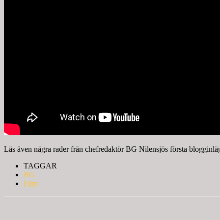
Läs även några rader från chefredaktör BG Nilensjös första blogginl
TAGGAR
BG
Film