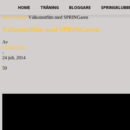
HOME
TRÄNING
BLOGGARE
SPRINGKLUBB
Hem
Nyheter
Välkomstfilm med SPRINGaren
Välkomstfilm med SPRINGaren
Av
Mikael Grip
-
24 juli, 2014
1
59