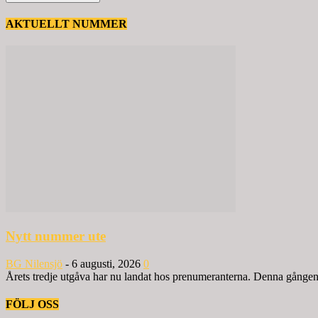
AKTUELLT NUMMER
Nytt nummer ute
BG Nilensjö
-
6 augusti, 2026
0
Årets tredje utgåva har nu landat hos prenumeranterna. Denna gången ä
FÖLJ OSS