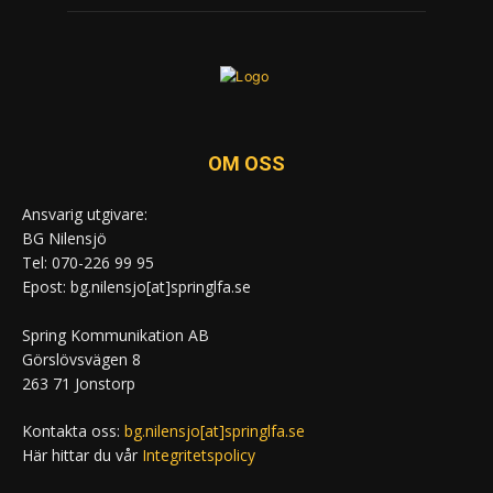
OM OSS
Ansvarig utgivare:
BG Nilensjö
Tel: 070-226 99 95
Epost: bg.nilensjo[at]springlfa.se
Spring Kommunikation AB
Görslövsvägen 8
263 71 Jonstorp
Kontakta oss:
bg.nilensjo[at]springlfa.se
Här hittar du vår
Integritetspolicy