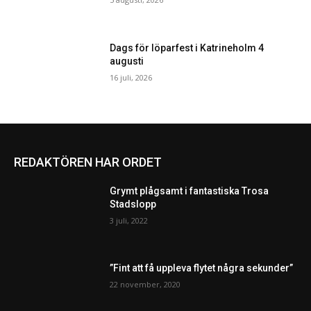
Dags för löparfest i Katrineholm 4
augusti
16 juli, 2026
REDAKTÖREN HAR ORDET
Grymt plågsamt i fantastiska Trosa
Stadslopp
3 juli, 2022
”Fint att få uppleva flytet några sekunder”
22 november, 2020