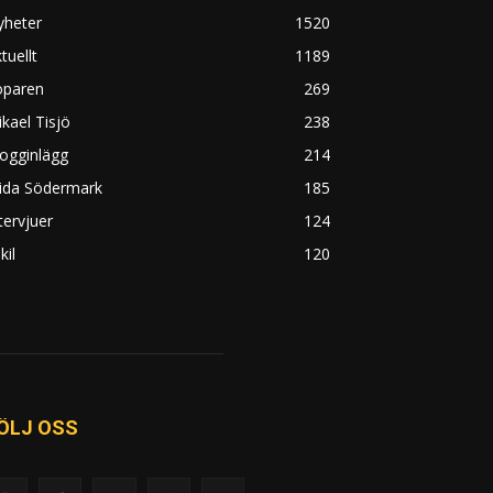
yheter
1520
tuellt
1189
öparen
269
kael Tisjö
238
ogginlägg
214
rida Södermark
185
tervjuer
124
kil
120
ÖLJ OSS