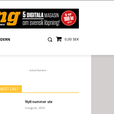
NDERN
0,00 SEK
- Advertisment -
MEST LÄST
Nytt nummer ute
6 augusti, 2026