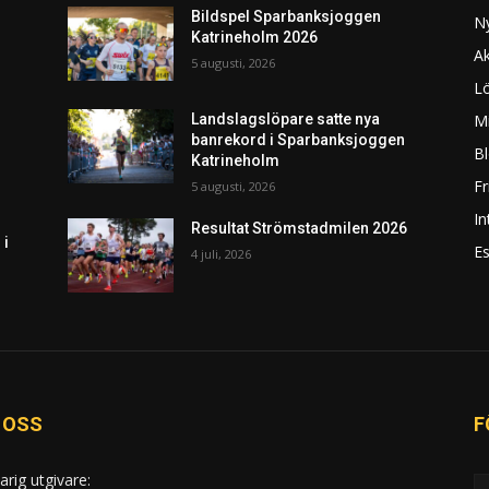
Bildspel Sparbanksjoggen
N
Katrineholm 2026
Ak
5 augusti, 2026
L
Mi
Landslagslöpare satte nya
banrekord i Sparbanksjoggen
Bl
Katrineholm
F
5 augusti, 2026
In
Resultat Strömstadmilen 2026
 i
Es
4 juli, 2026
 OSS
F
arig utgivare: