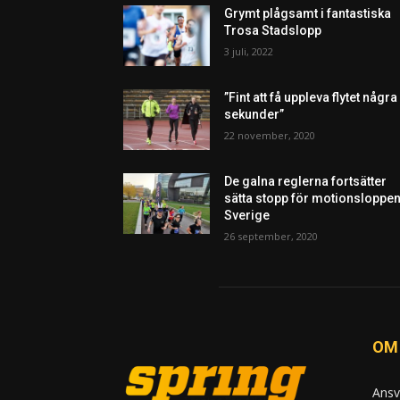
Grymt plågsamt i fantastiska
Trosa Stadslopp
3 juli, 2022
”Fint att få uppleva flytet några
sekunder”
22 november, 2020
De galna reglerna fortsätter
sätta stopp för motionsloppen
Sverige
26 september, 2020
OM
Ansv