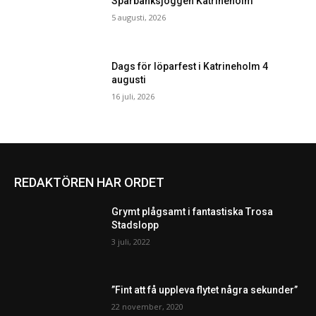
Sparbanksjoggen Katrineholm
5 augusti, 2026
Dags för löparfest i Katrineholm 4
augusti
16 juli, 2026
REDAKTÖREN HAR ORDET
Grymt plågsamt i fantastiska Trosa
Stadslopp
3 juli, 2022
”Fint att få uppleva flytet några sekunder”
22 november, 2020