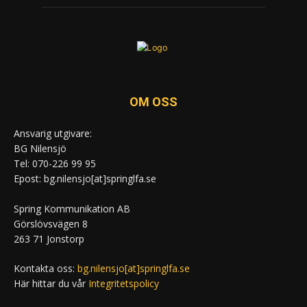
OM OSS
Ansvarig utgivare:
BG Nilensjö
Tel: 070-226 99 95
Epost: bg.nilensjo[at]springlfa.se
Spring Kommunikation AB
Görslövsvägen 8
263 71 Jonstorp
Kontakta oss:
bg.nilensjo[at]springlfa.se
Här hittar du vår
Integritetspolicy