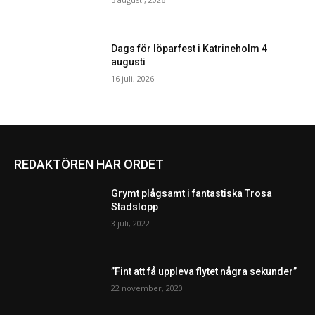
Dags för löparfest i Katrineholm 4
augusti
16 juli, 2026
REDAKTÖREN HAR ORDET
Grymt plågsamt i fantastiska Trosa
Stadslopp
3 juli, 2022
”Fint att få uppleva flytet några sekunder”
22 november, 2020