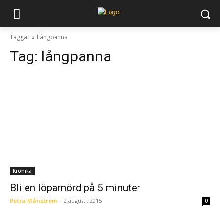
Taggar
Långpanna
Tag:
långpanna
Krönika
Bli en löparnörd på 5 minuter
Petra Månström
-
2 augusti, 2015
0