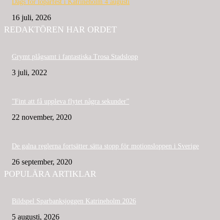
Dags för löparfest i Katrineholm 4 augusti
16 juli, 2026
REDAKTÖREN HAR ORDET
Grymt plågsamt i fantastiska Trosa Stadslopp
3 juli, 2022
”Fint att få uppleva flytet några sekunder”
22 november, 2020
De galna reglerna fortsätter sätta stopp för motionsloppen i Sverige
26 september, 2020
POPULÄRA ARTIKLAR
Bildspel Sparbanksjoggen Katrineholm 2026
5 augusti, 2026