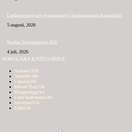
Landslagslöpare satte nya banrekord i Sparbanksjoggen Katrineholm
5 augusti, 2026
Resultat Strömstadmilen 2026
4 juli, 2026
POPULÄRA KATEGORIER
Nyheter
1520
Aktuellt
1189
Löparen
269
Mikael Tisjö
238
Blogginlägg
214
Frida Södermark
185
Intervjuer
124
Eskil
120