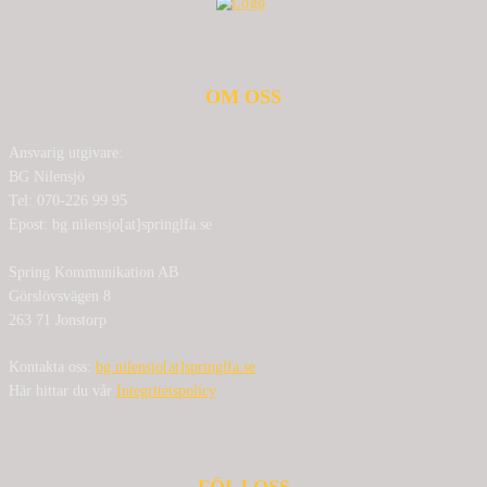
OM OSS
Ansvarig utgivare:
BG Nilensjö
Tel: 070-226 99 95
Epost: bg.nilensjo[at]springlfa.se
Spring Kommunikation AB
Görslövsvägen 8
263 71 Jonstorp
Kontakta oss:
bg.nilensjo[at]springlfa.se
Här hittar du vår
Integritetspolicy