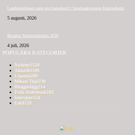
Landslagslöpare satte nya banrekord i Sparbanksjoggen Katrineholm
5 augusti, 2026
Resultat Strömstadmilen 2026
4 juli, 2026
POPULÄRA KATEGORIER
Nyheter
1520
Aktuellt
1189
Löparen
269
Mikael Tisjö
238
Blogginlägg
214
Frida Södermark
185
Intervjuer
124
Eskil
120