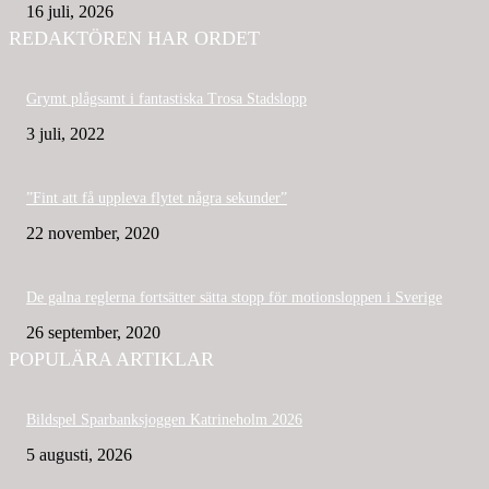
16 juli, 2026
REDAKTÖREN HAR ORDET
Grymt plågsamt i fantastiska Trosa Stadslopp
3 juli, 2022
”Fint att få uppleva flytet några sekunder”
22 november, 2020
De galna reglerna fortsätter sätta stopp för motionsloppen i Sverige
26 september, 2020
POPULÄRA ARTIKLAR
Bildspel Sparbanksjoggen Katrineholm 2026
5 augusti, 2026