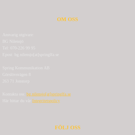
OM OSS
Ansvarig utgivare:
BG Nilensjö
Tel: 070-226 99 95
Epost: bg.nilensjo[at]springlfa.se
Spring Kommunikation AB
Görslövsvägen 8
263 71 Jonstorp
Kontakta oss:
bg.nilensjo[at]springlfa.se
Här hittar du vår
Integritetspolicy
FÖLJ OSS