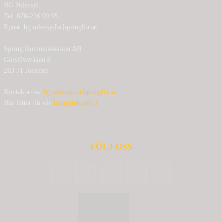
BG Nilensjö
Tel: 070-226 99 95
Epost: bg.nilensjo[at]springlfa.se
Spring Kommunikation AB
Görslövsvägen 8
263 71 Jonstorp
Kontakta oss:
bg.nilensjo[at]springlfa.se
Här hittar du vår
Integritetspolicy
FÖLJ OSS