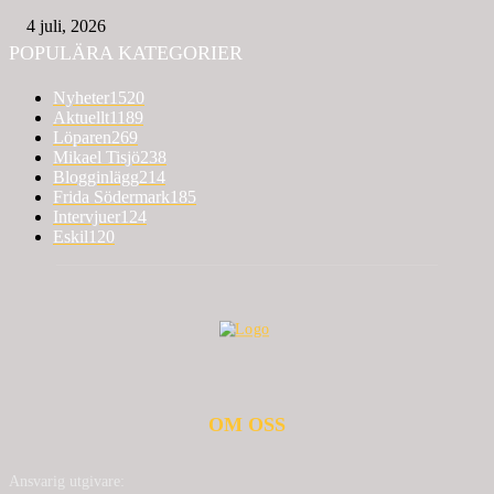
4 juli, 2026
POPULÄRA KATEGORIER
Nyheter
1520
Aktuellt
1189
Löparen
269
Mikael Tisjö
238
Blogginlägg
214
Frida Södermark
185
Intervjuer
124
Eskil
120
OM OSS
Ansvarig utgivare: