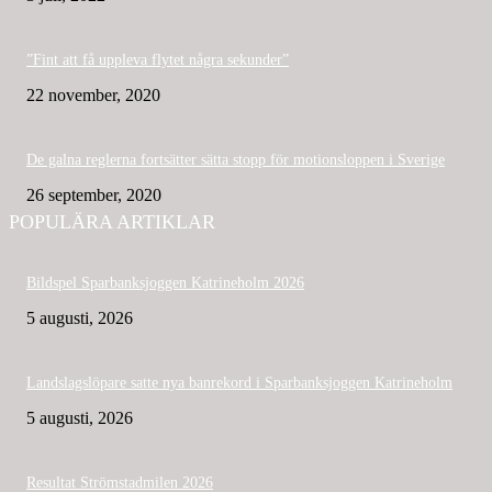
”Fint att få uppleva flytet några sekunder”
22 november, 2020
De galna reglerna fortsätter sätta stopp för motionsloppen i Sverige
26 september, 2020
POPULÄRA ARTIKLAR
Bildspel Sparbanksjoggen Katrineholm 2026
5 augusti, 2026
Landslagslöpare satte nya banrekord i Sparbanksjoggen Katrineholm
5 augusti, 2026
Resultat Strömstadmilen 2026