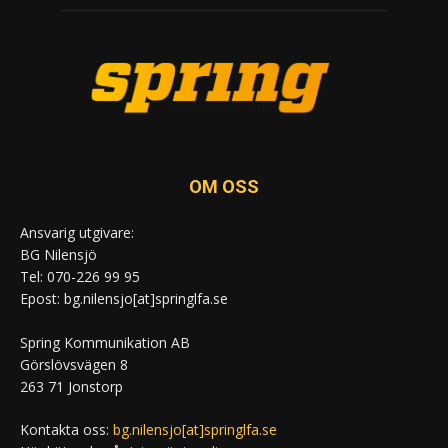
OM OSS
Ansvarig utgivare:
BG Nilensjö
Tel: 070-226 99 95
Epost: bg.nilensjo[at]springlfa.se
Spring Kommunikation AB
Görslövsvägen 8
263 71 Jonstorp
Kontakta oss:
bg.nilensjo[at]springlfa.se