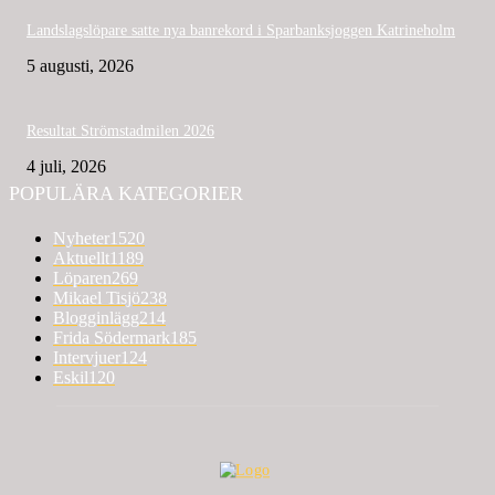
Landslagslöpare satte nya banrekord i Sparbanksjoggen Katrineholm
5 augusti, 2026
Resultat Strömstadmilen 2026
4 juli, 2026
POPULÄRA KATEGORIER
Nyheter
1520
Aktuellt
1189
Löparen
269
Mikael Tisjö
238
Blogginlägg
214
Frida Södermark
185
Intervjuer
124
Eskil
120