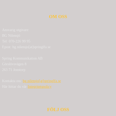
OM OSS
Ansvarig utgivare:
BG Nilensjö
Tel: 070-226 99 95
Epost: bg.nilensjo[at]springlfa.se
Spring Kommunikation AB
Görslövsvägen 8
263 71 Jonstorp
Kontakta oss:
bg.nilensjo[at]springlfa.se
Här hittar du vår
Integritetspolicy
FÖLJ OSS