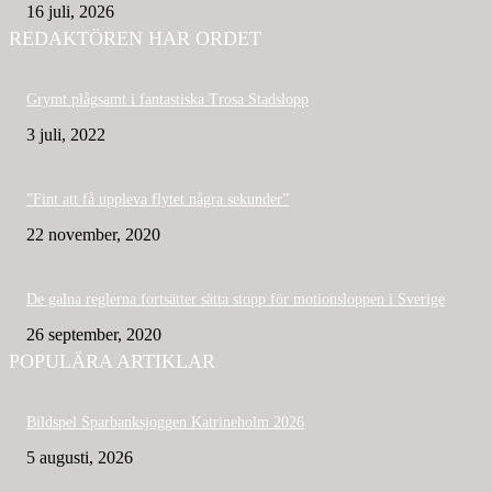
16 juli, 2026
REDAKTÖREN HAR ORDET
Grymt plågsamt i fantastiska Trosa Stadslopp
3 juli, 2022
”Fint att få uppleva flytet några sekunder”
22 november, 2020
De galna reglerna fortsätter sätta stopp för motionsloppen i Sverige
26 september, 2020
POPULÄRA ARTIKLAR
Bildspel Sparbanksjoggen Katrineholm 2026
5 augusti, 2026