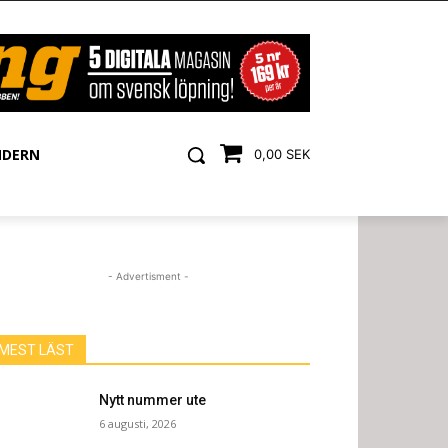
NDERN
0,00 SEK
- Advertisment -
MEST LÄST
Nytt nummer ute
6 augusti, 2026