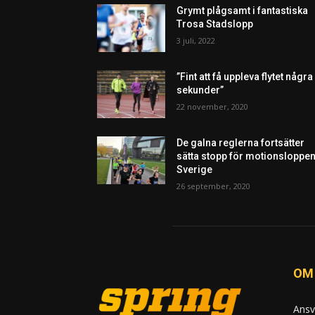
Grymt plågsamt i fantastiska
Trosa Stadslopp
3 juli, 2022
”Fint att få uppleva flytet några
sekunder”
22 november, 2020
De galna reglerna fortsätter
sätta stopp för motionsloppen
Sverige
26 september, 2020
OM
Ansv