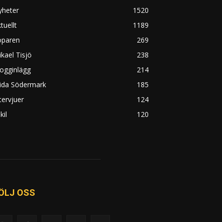
yheter
1520
tuellt
1189
öparen
269
kael Tisjö
238
ogginlägg
214
rida Södermark
185
tervjuer
124
kil
120
ÖLJ OSS