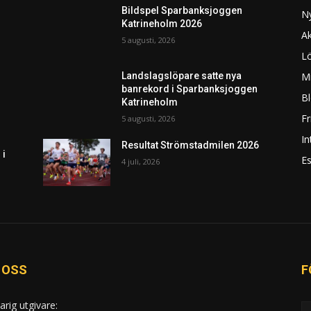
Bildspel Sparbanksjoggen
N
Katrineholm 2026
Ak
5 augusti, 2026
L
Mi
Landslagslöpare satte nya
banrekord i Sparbanksjoggen
Bl
Katrineholm
F
5 augusti, 2026
In
Resultat Strömstadmilen 2026
 i
Es
4 juli, 2026
 OSS
F
arig utgivare: