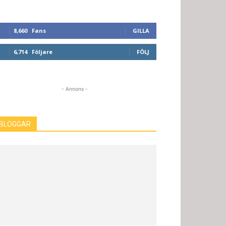
8,660
Fans
GILLA
6,714
Följare
FÖLJ
- Annons -
BLOGGAR