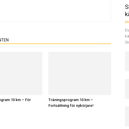
S
k
Mi
Da
kä
NTEN
St
ogram 10 km – För
Träningsprogram 10 km –
Fortsättning för nybörjare!