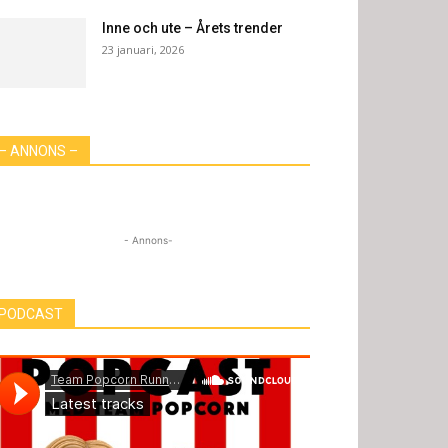
Inne och ute – Årets trender
23 januari, 2026
– ANNONS –
- Annons-
PODCAST