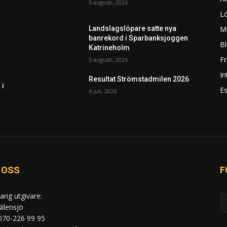
5 augusti, 2026
L
Mi
Landslagslöpare satte nya
banrekord i Sparbanksjoggen
Bl
Katrineholm
F
5 augusti, 2026
In
Resultat Strömstadmilen 2026
 i
Es
4 juli, 2026
 OSS
F
arig utgivare:
ilensjö
 070-226 99 95