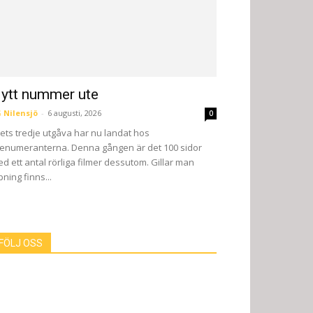
ytt nummer ute
 Nilensjö
-
6 augusti, 2026
0
ets tredje utgåva har nu landat hos
enumeranterna. Denna gången är det 100 sidor
d ett antal rörliga filmer dessutom. Gillar man
pning finns...
FÖLJ OSS