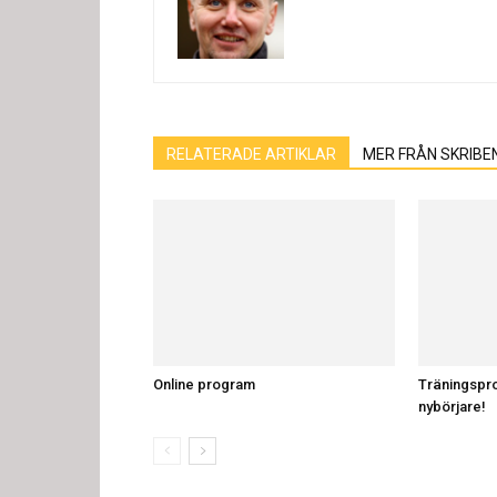
RELATERADE ARTIKLAR
MER FRÅN SKRIBE
Online program
Träningspr
nybörjare!