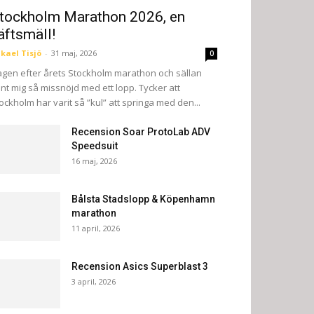
tockholm Marathon 2026, en
äftsmäll!
kael Tisjö
-
31 maj, 2026
0
gen efter årets Stockholm marathon och sällan
nt mig så missnöjd med ett lopp. Tycker att
ockholm har varit så ”kul” att springa med den...
Recension Soar ProtoLab ADV
Speedsuit
16 maj, 2026
Bålsta Stadslopp & Köpenhamn
marathon
11 april, 2026
Recension Asics Superblast 3
3 april, 2026