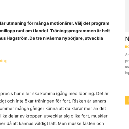
pulär utmaning för många motionärer. Välj det program
a millopp runt om i landet. Träningsprogrammen är helt
nus Hagström. De tre nivåerna nybörjare, utveckla
N
BG
År
pr
me
lö
m precis har eller ska komma igång med löpning. Det är
ktigt och inte ökar träningen för fort. Risken är annars
u kommer många gånger känna att du klarar mer än det
ika delar av kroppen utvecklar sig olika fort, muskler
mer då att kännas väldigt lätt. Men muskelfästen och