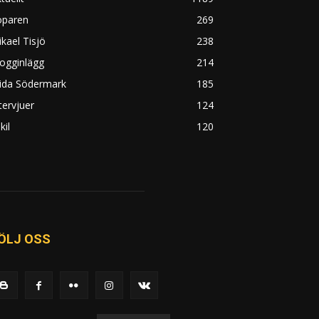
öparen
269
kael Tisjö
238
ogginlägg
214
rida Södermark
185
tervjuer
124
kil
120
ÖLJ OSS