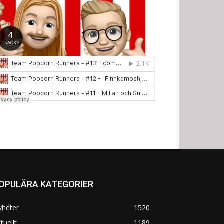
OPULÄRA KATEGORIER
yheter
1520
tuellt
1189