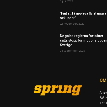
3 juli, 2022
”Fint att få uppleva flytet några
sekunder”
22 november, 2020
De galna reglerna fortsätter
sätta stopp för motionsloppen
Sverige
26 september, 2020
OM
Ansv
BG N
Tel: