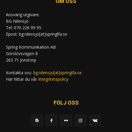
OM OSS
Ansvarig utgivare:
BG Nilensjö
Tel: 070-226 99 95
Epost: bg.nilensjo[at]springlfa.se
Spring Kommunikation AB
Görslövsvägen 8
263 71 Jonstorp
Kontakta oss:
bg.nilensjo[at]springlfa.se
Här hittar du vår
Integritetspolicy
FÖLJ OSS