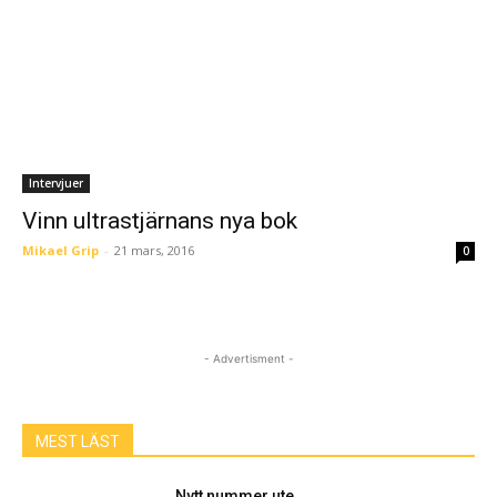
Intervjuer
Vinn ultrastjärnans nya bok
Mikael Grip
-
21 mars, 2016
0
- Advertisment -
MEST LÄST
Nytt nummer ute