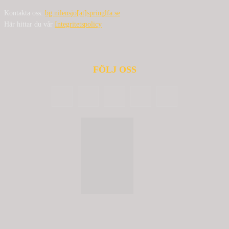
Kontakta oss:
bg.nilensjo[at]springlfa.se
Här hittar du vår
Integritetspolicy
FÖLJ OSS