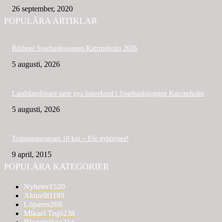
26 september, 2020
POPULÄRA ARTIKLAR
Bildspel Sparbanksjoggen Katrineholm 2026
5 augusti, 2026
Landslagslöpare satte nya banrekord i Sparbanksjoggen Katrineholm
5 augusti, 2026
Träningsprogram 10 km – För nybörjare!
9 april, 2015
POPULÄRA KATEGORIER
Nyheter
1520
Aktuellt
1189
Löparen
269
Mikael Tisjö
238