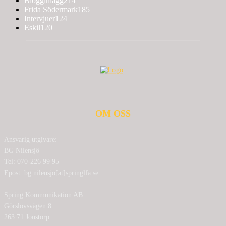
Blogginlägg
214
Frida Södermark
185
Intervjuer
124
Eskil
120
OM OSS
Ansvarig utgivare:
BG Nilensjö
Tel: 070-226 99 95
Epost: bg.nilensjo[at]springlfa.se
Spring Kommunikation AB
Görslövsvägen 8
263 71 Jonstorp