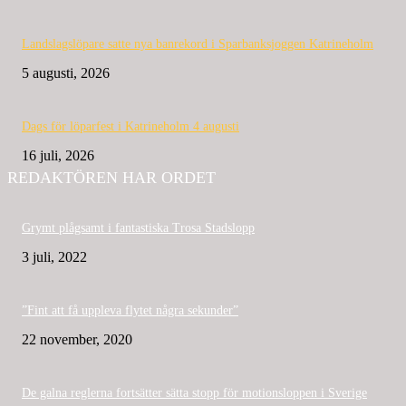
Landslagslöpare satte nya banrekord i Sparbanksjoggen Katrineholm
5 augusti, 2026
Dags för löparfest i Katrineholm 4 augusti
16 juli, 2026
REDAKTÖREN HAR ORDET
Grymt plågsamt i fantastiska Trosa Stadslopp
3 juli, 2022
”Fint att få uppleva flytet några sekunder”
22 november, 2020
De galna reglerna fortsätter sätta stopp för motionsloppen i Sverige