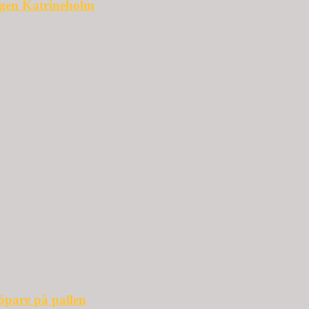
ggen Katrineholm
öpare på pallen