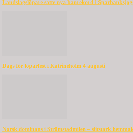
Landslagslöpare satte nya banrekord i Sparbanksjo
Dags för löparfest i Katrineholm 4 augusti
Norsk dominans i Strömstadmilen – slitstark hemmal