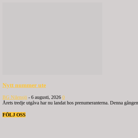
Nytt nummer ute
BG Nilensjö
-
6 augusti, 2026
0
Årets tredje utgåva har nu landat hos prenumeranterna. Denna gången ä
FÖLJ OSS