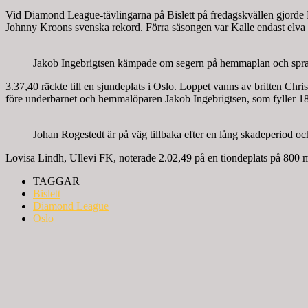
Vid Diamond League-tävlingarna på Bislett på fredagskvällen gjorde 
Johnny Kroons svenska rekord. Förra säsongen var Kalle endast elva 
Jakob Ingebrigtsen kämpade om segern på hemmaplan och spra
3.37,40 räckte till en sjundeplats i Oslo. Loppet vanns av britten C
före underbarnet och hemmalöparen Jakob Ingebrigtsen, som fyller 18
Johan Rogestedt är på väg tillbaka efter en lång skadeperiod o
Lovisa Lindh, Ullevi FK, noterade 2.02,49 på en tiondeplats på 800 
TAGGAR
Bislett
Diamond League
Oslo