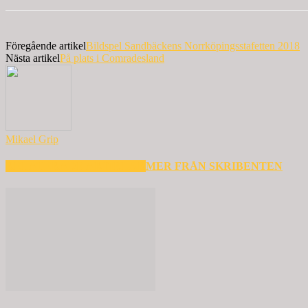
Föregående artikel
Bildspel Sandbäckens Norrköpingsstafetten 2018
Nästa artikel
På plats i Comradesland
Mikael Grip
RELATERADE ARTIKLAR
MER FRÅN SKRIBENTEN