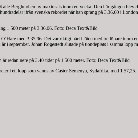
Kalle Berglund en ny maxinsats inom en vecka. Den här gången blev det
hundradelar ifrån svenska rekordet när han sprang på 3.36,60 i London
ng 1 500 meter på 3.36,06. Foto: Deca Text&Bild
hris O´Hare med 3.35,96. Det var riktigt hårt i täten med tre löpare i
 år i september. Johan Rogestedt slutade på tiondeplats i samma lopp m
ch är redan nere på 3.40-tider på 1 500 meter. Foto: Deca Text&Bild
meter i ett lopp som vanns av Caster Semenya, Sydafrika, med 1.57,25.