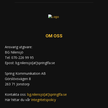
OM OSS
Ansvarig utgivare:
BG Nilensjö
Tel: 070-226 99 95
Epost: bg.nilensjo[at]springlfa.se
Spring Kommunikation AB
Görslövsvägen 8
263 71 Jonstorp
Kontakta oss:
bg.nilensjo[at]springlfa.se
Här hittar du vår
Integritetspolicy