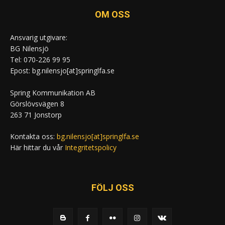
OM OSS
Ansvarig utgivare:
BG Nilensjö
Tel: 070-226 99 95
Epost: bg.nilensjo[at]springlfa.se
Spring Kommunikation AB
Görslövsvägen 8
263 71 Jonstorp
Kontakta oss:
bg.nilensjo[at]springlfa.se
Här hittar du vår
Integritetspolicy
FÖLJ OSS