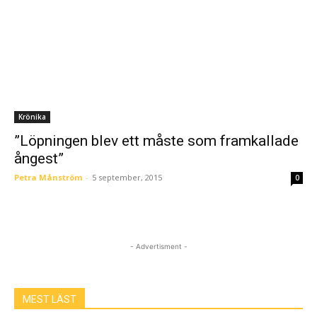
Krönika
”Löpningen blev ett måste som framkallade
ångest”
Petra Månström
-
5 september, 2015
0
- Advertisment -
MEST LÄST