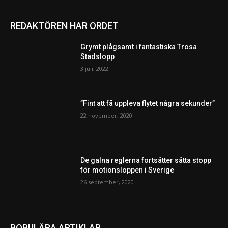
REDAKTÖREN HAR ORDET
Grymt plågsamt i fantastiska Trosa
Stadslopp
3 juli, 2022
”Fint att få uppleva flytet några sekunder”
22 november, 2020
De galna reglerna fortsätter sätta stopp
för motionsloppen i Sverige
26 september, 2020
POPULÄRA ARTIKLAR