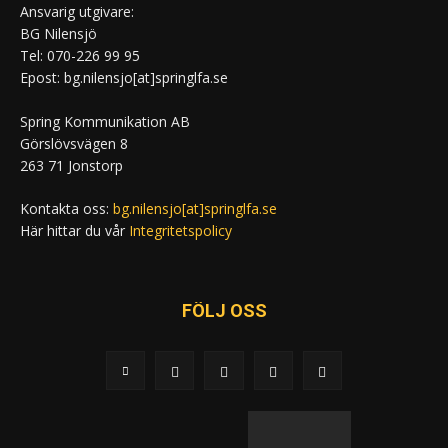
Ansvarig utgivare:
BG Nilensjö
Tel: 070-226 99 95
Epost: bg.nilensjo[at]springlfa.se
Spring Kommunikation AB
Görslövsvägen 8
263 71 Jonstorp
Kontakta oss:
bg.nilensjo[at]springlfa.se
Här hittar du vår
Integritetspolicy
FÖLJ OSS