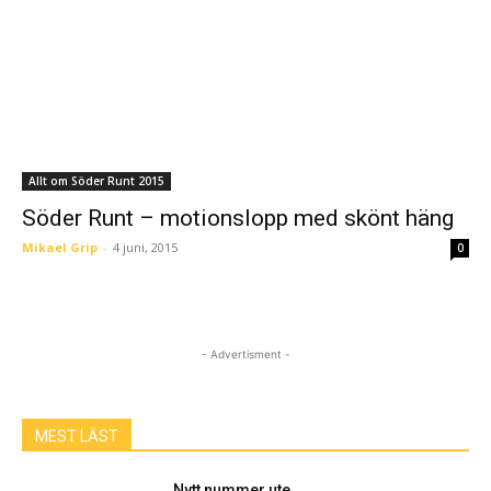
Allt om Söder Runt 2015
Söder Runt – motionslopp med skönt häng
Mikael Grip
-
4 juni, 2015
0
- Advertisment -
MEST LÄST
Nytt nummer ute