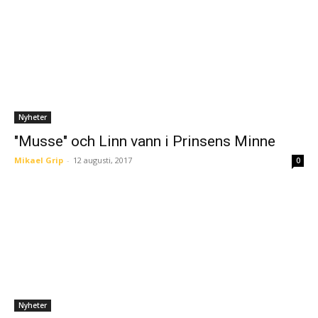
Nyheter
"Musse" och Linn vann i Prinsens Minne
Mikael Grip
-
12 augusti, 2017
0
Nyheter