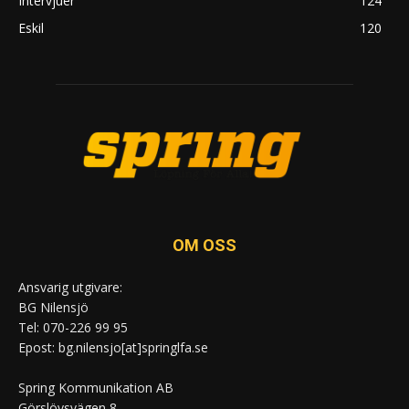
Intervjuer
124
Eskil
120
OM OSS
Ansvarig utgivare:
BG Nilensjö
Tel: 070-226 99 95
Epost: bg.nilensjo[at]springlfa.se
Spring Kommunikation AB
Görslövsvägen 8