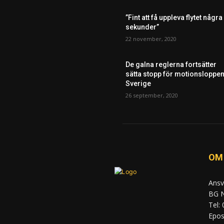
”Fint att få uppleva flytet några
sekunder”
22 november, 2020
De galna reglerna fortsätter
sätta stopp för motionsloppen
Sverige
26 september, 2020
OM
Ansv
BG N
Tel:
Epost