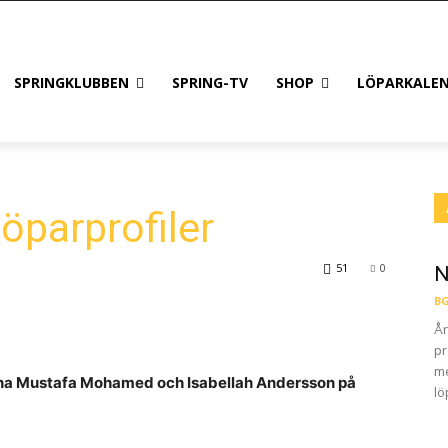
SPRINGKLUBBEN
SPRING-TV
SHOP
LÖPARKALE
löparprofiler
51
0
N
BG
År
pr
me
rna Mustafa Mohamed och Isabellah Andersson på
lö