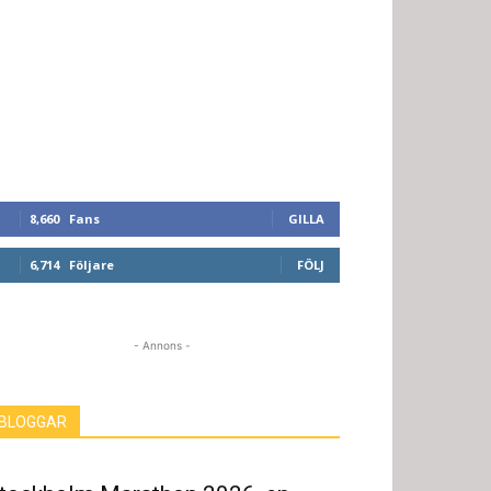
8,660
Fans
GILLA
6,714
Följare
FÖLJ
- Annons -
BLOGGAR