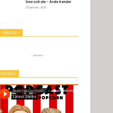
Inne och ute – Årets trender
23 januari, 2026
– ANNONS –
- Annons-
PODCAST