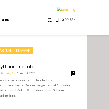
NDERN
0,00 SEK
AKTUELLT NUMMER
ytt nummer ute
 Nilensjö
-
6 augusti, 2026
0
ets tredje utgåva har nu landat hos
enumeranterna. Denna gången är det 100 sidor
d ett antal rörliga filmer dessutom. Gillar man
pning finns...