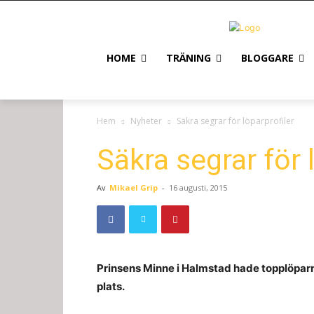
HOME
TRÄNING
BLOGGARE
Hem
Nyheter
Säkra segrar för löparprofiler
Säkra segrar för 
Av
Mikael Grip
-
16 augusti, 2015
Prinsens Minne i Halmstad hade topplöpa
plats.