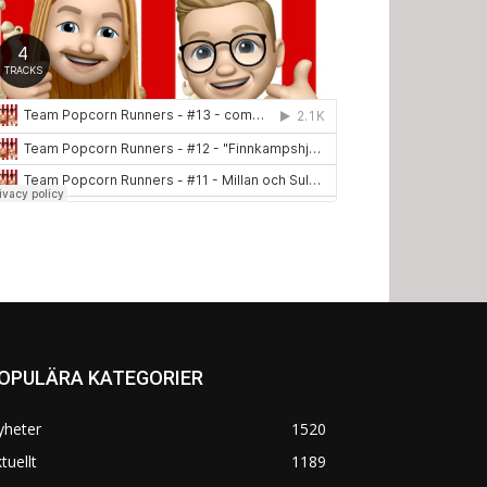
OPULÄRA KATEGORIER
yheter
1520
tuellt
1189