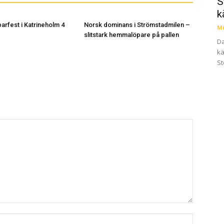
S
k
arfest i Katrineholm 4
Norsk dominans i Strömstadmilen –
Mi
slitstark hemmalöpare på pallen
Da
kä
St