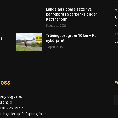
L
Mi
Landslagslöpare satte nya
banrekord i Sparbanksjoggen
Bl
Katrineholm
F
5 augusti, 2026
In
Träningsprogram 10 km – För
 i
nybörjare!
Es
9 april, 2015
 OSS
F
arig utgivare:
ilensjö
 070-226 99 95
: bg.nilensjo[at]springlfa.se