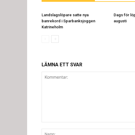
Landslagslöpare satte nya
Dags för löp
banrekord i Sparbanksjoggen
augusti
Katrineholm
LÄMNA ETT SVAR