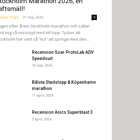
tockholm Marathon 2026, en
äftsmäll!
kael Tisjö
-
31 maj, 2026
0
gen efter årets Stockholm marathon och sällan
nt mig så missnöjd med ett lopp. Tycker att
ockholm har varit så ”kul” att springa med den...
Recension Soar ProtoLab ADV
Speedsuit
16 maj, 2026
Bålsta Stadslopp & Köpenhamn
marathon
11 april, 2026
Recension Asics Superblast 3
3 april, 2026