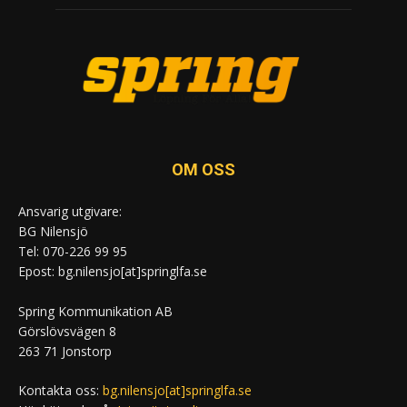
OM OSS
Ansvarig utgivare:
BG Nilensjö
Tel: 070-226 99 95
Epost: bg.nilensjo[at]springlfa.se
Spring Kommunikation AB
Görslövsvägen 8
263 71 Jonstorp
Kontakta oss:
bg.nilensjo[at]springlfa.se