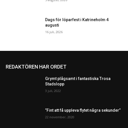
Dags för löparfest i Katrineholm 4
augusti
16 juli, 2026
REDAKTÖREN HAR ORDET
Grymt plågsamt i fantastiska Trosa
Stadslopp
3 juli, 2022
”Fint att få uppleva flytet några sekunder”
22 november, 2020