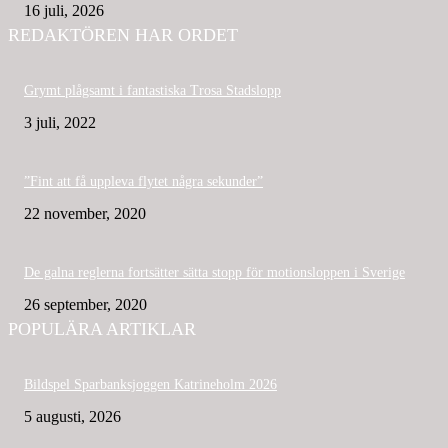
16 juli, 2026
REDAKTÖREN HAR ORDET
Grymt plågsamt i fantastiska Trosa Stadslopp
3 juli, 2022
”Fint att få uppleva flytet några sekunder”
22 november, 2020
De galna reglerna fortsätter sätta stopp för motionsloppen i Sverige
26 september, 2020
POPULÄRA ARTIKLAR
Bildspel Sparbanksjoggen Katrineholm 2026
5 augusti, 2026