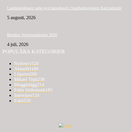
Landslagslöpare satte nya banrekord i Sparbanksjoggen Katrineholm
5 augusti, 2026
Resultat Strömstadmilen 2026
4 juli, 2026
POPULÄRA KATEGORIER
Nyheter
1520
Aktuellt
1189
Löparen
269
Mikael Tisjö
238
Blogginlägg
214
Frida Södermark
185
Intervjuer
124
Eskil
120