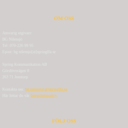
OM OSS
Ansvarig utgivare:
BG Nilensjö
Tel: 070-226 99 95
Epost: bg.nilensjo[at]springlfa.se
Spring Kommunikation AB
Görslövsvägen 8
263 71 Jonstorp
Kontakta oss:
bg.nilensjo[at]springlfa.se
Här hittar du vår
Integritetspolicy
FÖLJ OSS