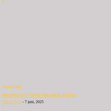
0
Blogginlägg
Recension Puma Raceday tights
Mikael Tisjö
-
7 juni, 2025
0