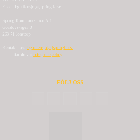
Epost: bg.nilensjo[at]springlfa.se
Spring Kommunikation AB
Görslövsvägen 8
263 71 Jonstorp
Kontakta oss:
bg.nilensjo[at]springlfa.se
Här hittar du vår
Integritetspolicy
FÖLJ OSS