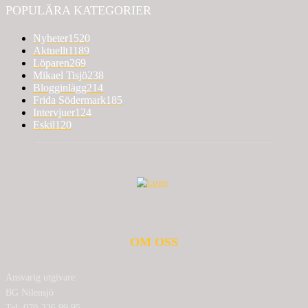
POPULÄRA KATEGORIER
Nyheter
1520
Aktuellt
1189
Löparen
269
Mikael Tisjö
238
Blogginlägg
214
Frida Södermark
185
Intervjuer
124
Eskil
120
OM OSS
Ansvarig utgivare:
BG Nilensjö
Tel: 070-226 99 95