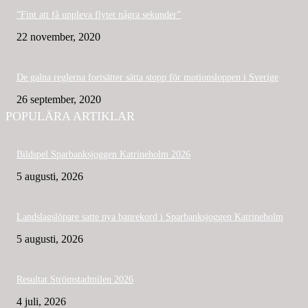
”Fint att få uppleva flytet några sekunder”
22 november, 2020
De galna reglerna fortsätter sätta stopp för motionsloppen i Sverige
26 september, 2020
POPULÄRA ARTIKLAR
Bildspel Sparbanksjoggen Katrineholm 2026
5 augusti, 2026
Landslagslöpare satte nya banrekord i Sparbanksjoggen Katrineholm
5 augusti, 2026
Resultat Strömstadmilen 2026
4 juli, 2026