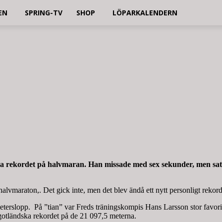
EN
SPRING-TV
SHOP
LÖPARKALENDERN
ka rekordet på halvmaran. Han missade med sex sekunder, men satt
halvmaraton,. Det gick inte, men det blev ändå ett nytt personligt rekor
erslopp. På ”tian” var Freds träningskompis Hans Larsson stor favorit 
 gotländska rekordet på de 21 097,5 meterna.