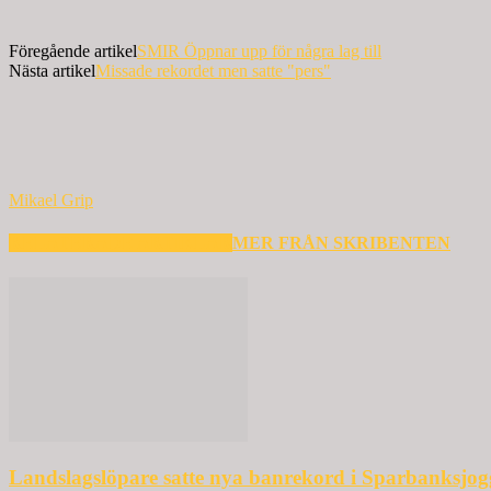
Föregående artikel
SMIR Öppnar upp för några lag till
Nästa artikel
Missade rekordet men satte "pers"
Mikael Grip
RELATERADE ARTIKLAR
MER FRÅN SKRIBENTEN
Landslagslöpare satte nya banrekord i Sparbanksjo