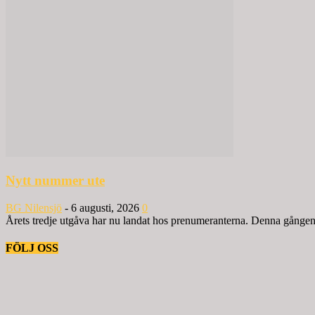
Nytt nummer ute
BG Nilensjö
-
6 augusti, 2026
0
Årets tredje utgåva har nu landat hos prenumeranterna. Denna gången ä
FÖLJ OSS