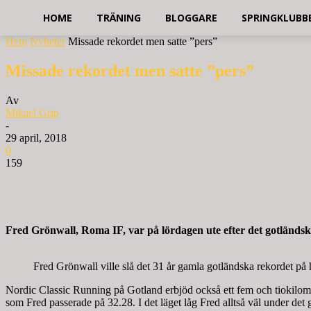
HOME
TRÄNING
BLOGGARE
SPRINGKLUBB
Hem
Nyheter
Missade rekordet men satte ”pers”
Missade rekordet men satte ”pers”
Av
Mikael Grip
-
29 april, 2018
0
159
Fred Grönwall, Roma IF, var på lördagen ute efter det gotländs
Fred Grönwall ville slå det 31 år gamla gotländska rekordet på 
Nordic Classic Running på Gotland erbjöd också ett fem och tiokilomet
som Fred passerade på 32.28. I det läget låg Fred alltså väl under det