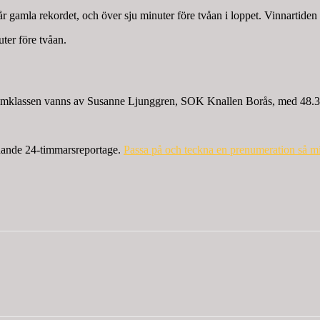
år gamla rekordet, och över sju minuter före tvåan i loppet. Vinnartide
ter före tvåan.
Damklassen vanns av Susanne Ljunggren, SOK Knallen Borås, med 48.3
nande 24-timmarsreportage.
Passa på och teckna en prenumeration så mis