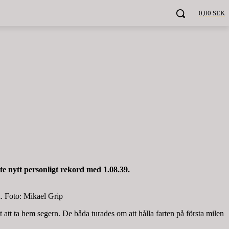
0,00 SEK
e nytt personligt rekord med 1.08.39.
d. Foto: Mikael Grip
att ta hem segern. De båda turades om att hålla farten på första milen