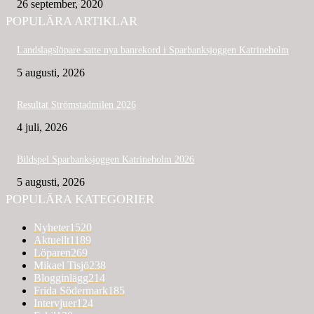
26 september, 2020
POPULÄRA ARTIKLAR
Landslagslöpare satte nya banrekord i Sparbanksjoggen Katrineholm
5 augusti, 2026
Resultat Strömstadmilen 2026
4 juli, 2026
Bildspel Sparbanksjoggen Katrineholm 2026
5 augusti, 2026
POPULÄRA KATEGORIER
Nyheter
1520
Aktuellt
1189
Löparen
269
Mikael Tisjö
238
Blogginlägg
214
Frida Södermark
185
Intervjuer
124