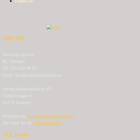
Eskil
120
OM OSS
Ansvarig utgivare:
BG Nilensjö
Tel: 070-226 99 95
Epost: bg.nilensjo[at]springlfa.se
Spring Kommunikation AB
Görslövsvägen 8
263 71 Jonstorp
Kontakta oss:
bg.nilensjo[at]springlfa.se
Här hittar du vår
Integritetspolicy
FÖLJ OSS