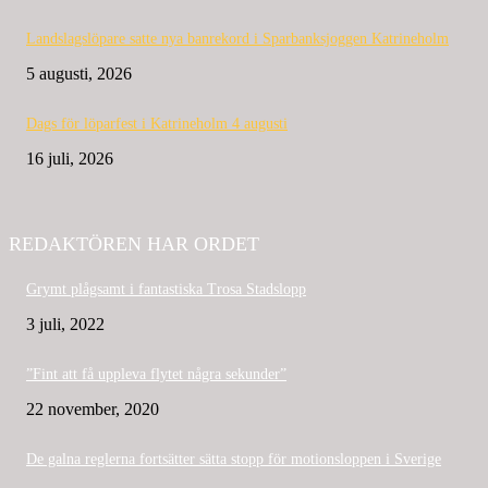
Landslagslöpare satte nya banrekord i Sparbanksjoggen Katrineholm
5 augusti, 2026
Dags för löparfest i Katrineholm 4 augusti
16 juli, 2026
REDAKTÖREN HAR ORDET
Grymt plågsamt i fantastiska Trosa Stadslopp
3 juli, 2022
”Fint att få uppleva flytet några sekunder”
22 november, 2020
De galna reglerna fortsätter sätta stopp för motionsloppen i Sverige