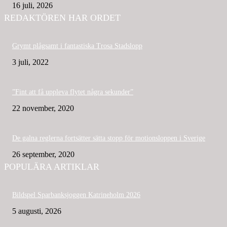
16 juli, 2026
REDAKTÖREN HAR ORDET
Grymt plågsamt i fantastiska Trosa Stadslopp
3 juli, 2022
”Fint att få uppleva flytet några sekunder”
22 november, 2020
De galna reglerna fortsätter sätta stopp för motionsloppen i Sverige
26 september, 2020
POPULÄRA ARTIKLAR
Bildspel Sparbanksjoggen Katrineholm 2026
5 augusti, 2026