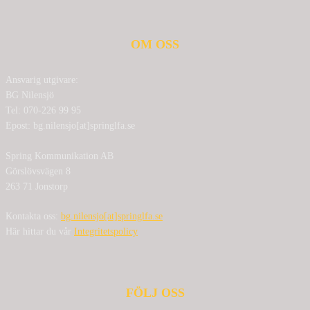
OM OSS
Ansvarig utgivare:
BG Nilensjö
Tel: 070-226 99 95
Epost: bg.nilensjo[at]springlfa.se
Spring Kommunikation AB
Görslövsvägen 8
263 71 Jonstorp
Kontakta oss:
bg.nilensjo[at]springlfa.se
Här hittar du vår
Integritetspolicy
FÖLJ OSS