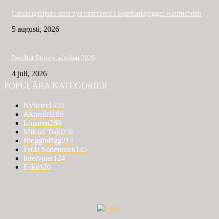
Landslagslöpare satte nya banrekord i Sparbanksjoggen Katrineholm
5 augusti, 2026
Resultat Strömstadmilen 2026
4 juli, 2026
POPULÄRA KATEGORIER
Nyheter
1520
Aktuellt
1189
Löparen
269
Mikael Tisjö
238
Blogginlägg
214
Frida Södermark
185
Intervjuer
124
Eskil
120