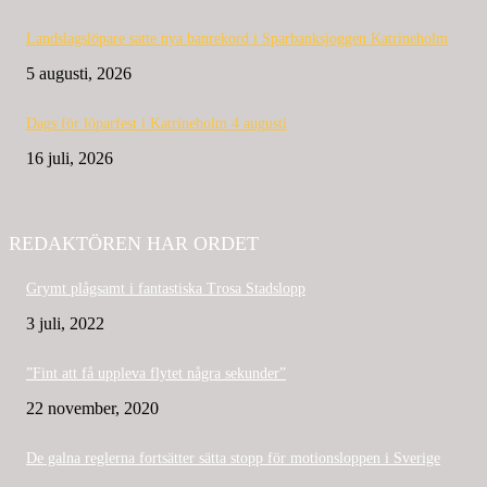
Landslagslöpare satte nya banrekord i Sparbanksjoggen Katrineholm
5 augusti, 2026
Dags för löparfest i Katrineholm 4 augusti
16 juli, 2026
REDAKTÖREN HAR ORDET
Grymt plågsamt i fantastiska Trosa Stadslopp
3 juli, 2022
”Fint att få uppleva flytet några sekunder”
22 november, 2020
De galna reglerna fortsätter sätta stopp för motionsloppen i Sverige