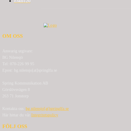
Eskil
120
OM OSS
Ansvarig utgivare:
BG Nilensjö
Tel: 070-226 99 95
Epost: bg.nilensjo[at]springlfa.se
Spring Kommunikation AB
Görslövsvägen 8
263 71 Jonstorp
Kontakta oss:
bg.nilensjo[at]springlfa.se
Här hittar du vår
Integritetspolicy
FÖLJ OSS