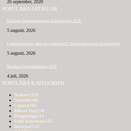
26 september, 2020
POPULÄRA ARTIKLAR
Bildspel Sparbanksjoggen Katrineholm 2026
5 augusti, 2026
Landslagslöpare satte nya banrekord i Sparbanksjoggen Katrineholm
5 augusti, 2026
Resultat Strömstadmilen 2026
4 juli, 2026
POPULÄRA KATEGORIER
Nyheter
1520
Aktuellt
1189
Löparen
269
Mikael Tisjö
238
Blogginlägg
214
Frida Södermark
185
Intervjuer
124