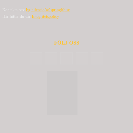
Kontakta oss:
bg.nilensjo[at]springlfa.se
Här hittar du vår
Integritetspolicy
FÖLJ OSS