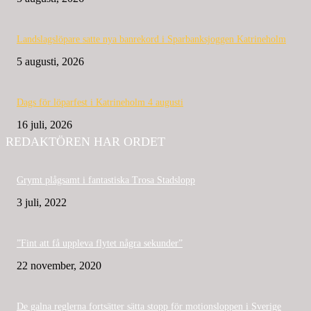
Landslagslöpare satte nya banrekord i Sparbanksjoggen Katrineholm
5 augusti, 2026
Dags för löparfest i Katrineholm 4 augusti
16 juli, 2026
REDAKTÖREN HAR ORDET
Grymt plågsamt i fantastiska Trosa Stadslopp
3 juli, 2022
”Fint att få uppleva flytet några sekunder”
22 november, 2020
De galna reglerna fortsätter sätta stopp för motionsloppen i Sverige