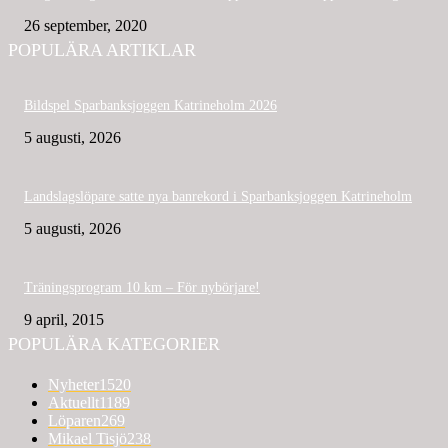
26 september, 2020
POPULÄRA ARTIKLAR
Bildspel Sparbanksjoggen Katrineholm 2026
5 augusti, 2026
Landslagslöpare satte nya banrekord i Sparbanksjoggen Katrineholm
5 augusti, 2026
Träningsprogram 10 km – För nybörjare!
9 april, 2015
POPULÄRA KATEGORIER
Nyheter
1520
Aktuellt
1189
Löparen
269
Mikael Tisjö
238