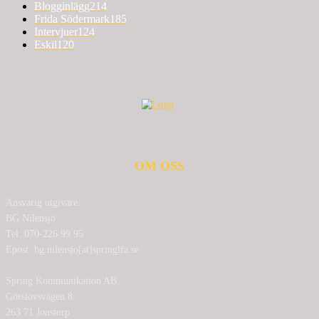
Blogginlägg
214
Frida Södermark
185
Intervjuer
124
Eskil
120
OM OSS
Ansvarig utgivare:
BG Nilensjö
Tel: 070-226 99 95
Epost: bg.nilensjo[at]springlfa.se
Spring Kommunikation AB
Görslövsvägen 8
263 71 Jonstorp