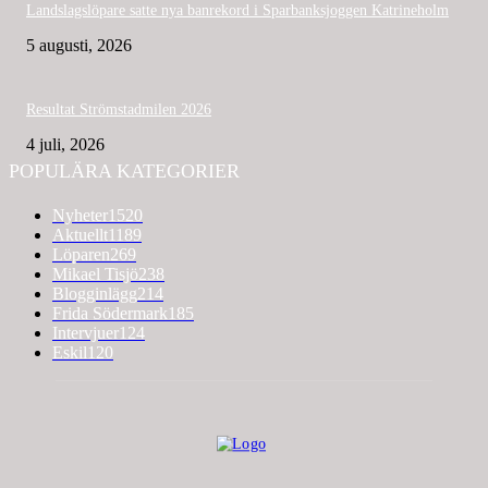
Landslagslöpare satte nya banrekord i Sparbanksjoggen Katrineholm
5 augusti, 2026
Resultat Strömstadmilen 2026
4 juli, 2026
POPULÄRA KATEGORIER
Nyheter
1520
Aktuellt
1189
Löparen
269
Mikael Tisjö
238
Blogginlägg
214
Frida Södermark
185
Intervjuer
124
Eskil
120