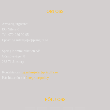
OM OSS
Ansvarig utgivare:
BG Nilensjö
Tel: 070-226 99 95
Epost: bg.nilensjo[at]springlfa.se
Spring Kommunikation AB
Görslövsvägen 8
263 71 Jonstorp
Kontakta oss:
bg.nilensjo[at]springlfa.se
Här hittar du vår
Integritetspolicy
FÖLJ OSS