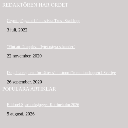
REDAKTÖREN HAR ORDET
Grymt plågsamt i fantastiska Trosa Stadslopp
3 juli, 2022
”Fint att få uppleva flytet några sekunder”
22 november, 2020
De galna reglerna fortsätter sätta stopp för motionsloppen i Sverige
26 september, 2020
POPULÄRA ARTIKLAR
Bildspel Sparbanksjoggen Katrineholm 2026
5 augusti, 2026