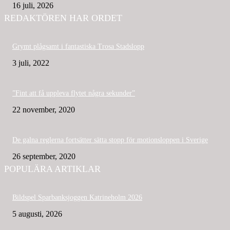
16 juli, 2026
REDAKTÖREN HAR ORDET
Grymt plågsamt i fantastiska Trosa Stadslopp
3 juli, 2022
”Fint att få uppleva flytet några sekunder”
22 november, 2020
De galna reglerna fortsätter sätta stopp för motionsloppen i Sverige
26 september, 2020
POPULÄRA ARTIKLAR
Bildspel Sparbanksjoggen Katrineholm 2026
5 augusti, 2026