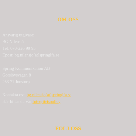
OM OSS
Ansvarig utgivare:
BG Nilensjö
Tel: 070-226 99 95
Epost: bg.nilensjo[at]springlfa.se
Spring Kommunikation AB
Görslövsvägen 8
263 71 Jonstorp
Kontakta oss:
bg.nilensjo[at]springlfa.se
Här hittar du vår
Integritetspolicy
FÖLJ OSS