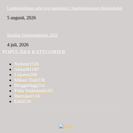
Landslagslöpare satte nya banrekord i Sparbanksjoggen Katrineholm
5 augusti, 2026
Resultat Strömstadmilen 2026
4 juli, 2026
POPULÄRA KATEGORIER
Nyheter
1520
Aktuellt
1189
Löparen
269
Mikael Tisjö
238
Blogginlägg
214
Frida Södermark
185
Intervjuer
124
Eskil
120