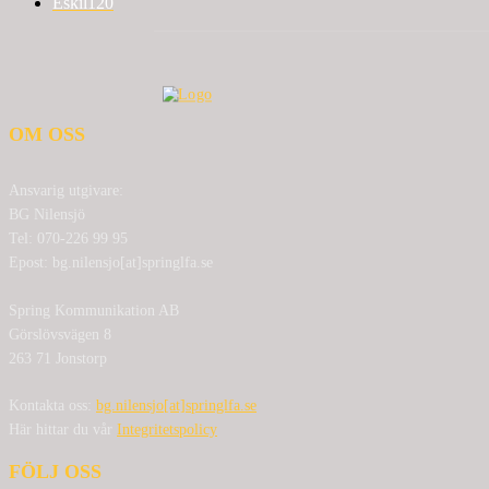
Eskil
120
OM OSS
Ansvarig utgivare:
BG Nilensjö
Tel: 070-226 99 95
Epost: bg.nilensjo[at]springlfa.se
Spring Kommunikation AB
Görslövsvägen 8
263 71 Jonstorp
Kontakta oss:
bg.nilensjo[at]springlfa.se
Här hittar du vår
Integritetspolicy
FÖLJ OSS