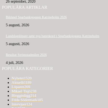
26 september, 2020
POPULÄRA ARTIKLAR
Bildspel Sparbanksjoggen Katrineholm 2026
5 augusti, 2026
Landslagslöpare satte nya banrekord i Sparbanksjoggen Katrineholm
5 augusti, 2026
Resultat Strömstadmilen 2026
4 juli, 2026
POPULÄRA KATEGORIER
Nyheter
1520
Aktuellt
1189
Löparen
269
Mikael Tisjö
238
Blogginlägg
214
Frida Södermark
185
Intervjuer
124