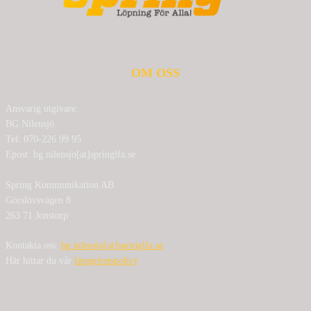
OM OSS
Ansvarig utgivare:
BG Nilensjö
Tel: 070-226 99 95
Epost: bg.nilensjo[at]springlfa.se
Spring Kommunikation AB
Görslövsvägen 8
263 71 Jonstorp
Kontakta oss:
bg.nilensjo[at]springlfa.se
Här hittar du vår
Integritetspolicy