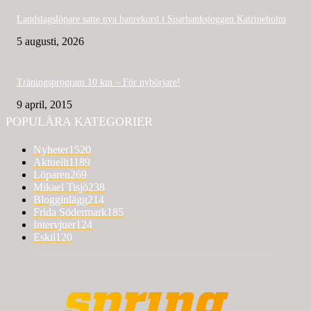
Landslagslöpare satte nya banrekord i Sparbanksjoggen Katrineholm
5 augusti, 2026
Träningsprogram 10 km – För nybörjare!
9 april, 2015
POPULÄRA KATEGORIER
Nyheter
1520
Aktuellt
1189
Löparen
269
Mikael Tisjö
238
Blogginlägg
214
Frida Södermark
185
Intervjuer
124
Eskil
120