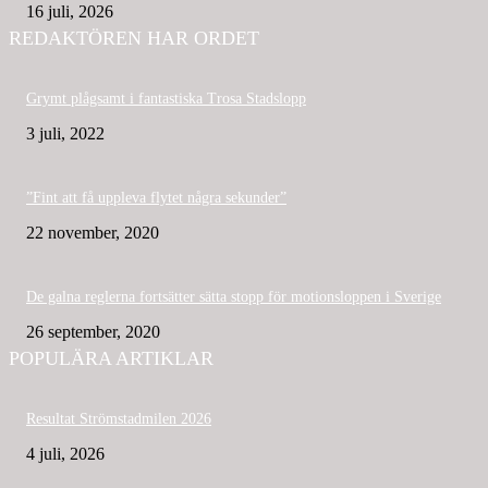
16 juli, 2026
REDAKTÖREN HAR ORDET
Grymt plågsamt i fantastiska Trosa Stadslopp
3 juli, 2022
”Fint att få uppleva flytet några sekunder”
22 november, 2020
De galna reglerna fortsätter sätta stopp för motionsloppen i Sverige
26 september, 2020
POPULÄRA ARTIKLAR
Resultat Strömstadmilen 2026
4 juli, 2026