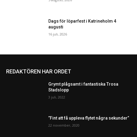
Dags för löparfest i Katrineholm 4
augusti
16 juli, 2026
REDAKTÖREN HAR ORDET
Grymt plågsamt i fantastiska Trosa
Stadslopp
3 juli, 2022
”Fint att få uppleva flytet några sekunder”
22 november, 2020