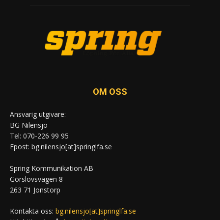
OM OSS
Ansvarig utgivare:
BG Nilensjö
Tel: 070-226 99 95
Epost: bg.nilensjo[at]springlfa.se
Spring Kommunikation AB
Görslövsvägen 8
263 71 Jonstorp
Kontakta oss:
bg.nilensjo[at]springlfa.se